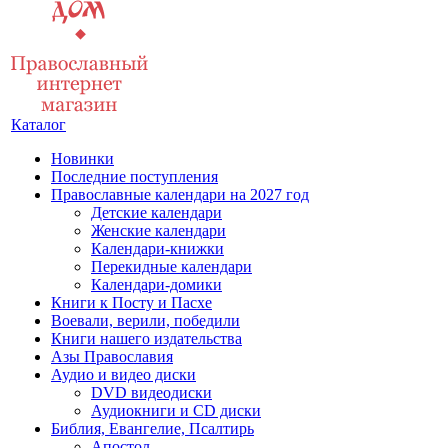
Каталог
Новинки
Последние поступления
Православные календари на 2027 год
Детские календари
Женские календари
Календари-книжки
Перекидные календари
Календари-домики
Книги к Посту и Пасхе
Воевали, верили, победили
Книги нашего издательства
Азы Православия
Аудио и видео диски
DVD видеодиски
Аудиокниги и CD диски
Библия, Евангелие, Псалтирь
Апостол