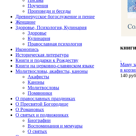
Письма
Поучения
Проповеди и беседы
Древнерусское богослужение и пение
Женщине
Здоровье, Психология, Кулинария
Здоровье
Кулинария
Православная психология
книги
Иконопись
Историческая литература
Книги и подарки к Рождеству
Маму з
Книги на церковно-славянском языке
в корз
Молитвословы, акафисты, каноны
140 руб
Акафисты
Каноны
Молитвословы
Помянники
О православных праздниках
О Пресвятой Богородице
О Романовых
О святых и подвижниках
Биографии
Воспоминания и мемуары
О святых