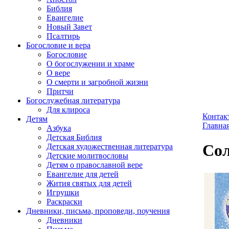
Библия
Евангелие
Новый Завет
Псалтирь
Богословие и вера
Богословие
О богослужении и храме
О вере
О смерти и загробной жизни
Притчи
Богослужебная литература
Для клироса
Контак
Детям
Главна
Азбука
Детская Библия
Сол
Детская художественная литература
Детские молитвословы
Детям о православной вере
Евангелие для детей
Жития святых для детей
Игрушки
Раскраски
Дневники, письма, проповеди, поучения
Дневники