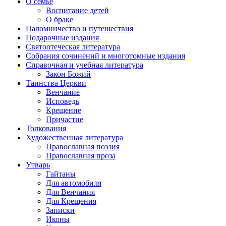
О семье
Воспитание детей
О браке
Паломничество и путешествия
Подарочные издания
Святоотеческая литература
Собрания сочинений и многотомные издания
Справочная и учебная литература
Закон Божий
Таинства Церкви
Венчание
Исповедь
Крещение
Причастие
Толкования
Художественная литература
Православная поэзия
Православная проза
Утварь
Гайтаны
Для автомобиля
Для Венчания
Для Крещения
Записки
Иконы