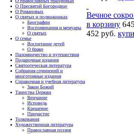
О православных праздниках
О Пресвятой Богородице
О Романовых
Вечное сокро
О святых и подвижниках
Биографии
в корзину
645
Воспоминания и мемуары
452 руб.
купи
О святых
О семье
Воспитание детей
О браке
Паломничество и путешествия
Подарочные издания
Святоотеческая литература
Собрания сочинений и
многотомные издания
Справочная и учебная литература
Закон Божий
Таинства Церкви
Венчание
Исповедь
Крещение
Причастие
Толкования
Художественная литература
Православная поэзия