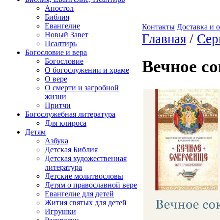
Апостол
Библия
Евангелие
Контакты
Доставка и 
Новый Завет
Главная
/
Сер
Псалтирь
Богословие и вера
Богословие
Вечное с
О богослужении и храме
О вере
О смерти и загробной
жизни
Притчи
Богослужебная литература
Для клироса
Детям
Азбука
Детская Библия
Детская художественная
литература
Детские молитвословы
Детям о православной вере
Евангелие для детей
Жития святых для детей
Игрушки