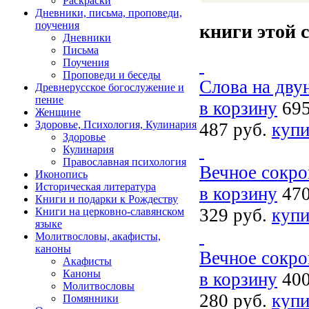
Раскраски
Дневники, письма, проповеди,
поучения
книги этой 
Дневники
Письма
Поучения
Проповеди и беседы
Слова на дву
Древнерусское богослужение и
пение
в корзину
695
Женщине
Здоровье, Психология, Кулинария
487 руб.
купи
Здоровье
Кулинария
Православная психология
Вечное сокр
Иконопись
Историческая литература
в корзину
470
Книги и подарки к Рождеству
329 руб.
купи
Книги на церковно-славянском
языке
Молитвословы, акафисты,
каноны
Вечное сокро
Акафисты
Каноны
в корзину
400
Молитвословы
280 руб.
купи
Помянники