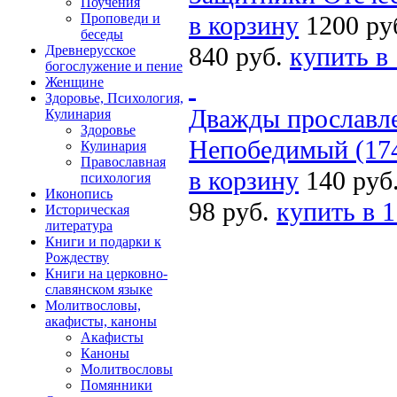
Поучения
Проповеди и
в корзину
1200 ру
беседы
840 руб.
купить в
Древнерусское
богослужение и пение
Женщине
Здоровье, Психология,
Дважды прославл
Кулинария
Здоровье
Непобедимый (17
Кулинария
Православная
в корзину
140 руб
психология
Иконопись
98 руб.
купить в 1
Историческая
литература
Книги и подарки к
Рождеству
Книги на церковно-
славянском языке
Молитвословы,
акафисты, каноны
Акафисты
Каноны
Молитвословы
Помянники