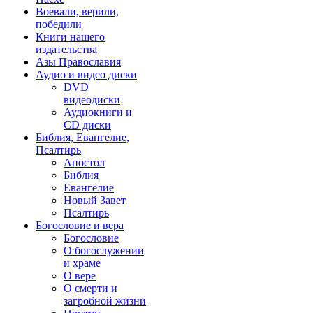
Воевали, верили,
победили
Книги нашего
издательства
Азы Православия
Аудио и видео диски
DVD
видеодиски
Аудиокниги и
CD диски
Библия, Евангелие,
Псалтирь
Апостол
Библия
Евангелие
Новый Завет
Псалтирь
Богословие и вера
Богословие
О богослужении
и храме
О вере
О смерти и
загробной жизни