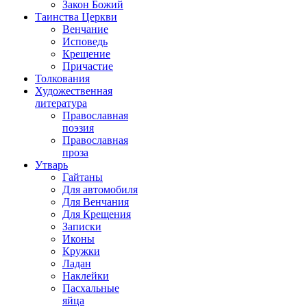
Закон Божий
Таинства Церкви
Венчание
Исповедь
Крещение
Причастие
Толкования
Художественная
литература
Православная
поэзия
Православная
проза
Утварь
Гайтаны
Для автомобиля
Для Венчания
Для Крещения
Записки
Иконы
Кружки
Ладан
Наклейки
Пасхальные
яйца