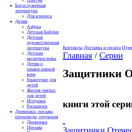
Притчи
Богослужебная
литература
Для клироса
Детям
Азбука
Детская Библия
Детская
художественная
Контакты
Доставка и оплата
Пунк
литература
Главная
/
Серии
Детские
молитвословы
Детям о
православной
Защитники О
вере
Евангелие для
детей
Жития святых
для детей
Игрушки
книги этой сери
Раскраски
Дневники, письма,
проповеди, поучения
Дневники
Письма
Защитники Отечес