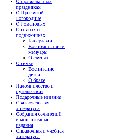
О православных
праздниках
О Пресвятой
Богородице
О Романовых
О святых и
подвижниках
Биографии
Воспоминания и
мемуары
О святых
О семье
Воспитание
детей
О браке
Паломничество и
путешествия
Подарочные издания
Святоотеческая
литература
Собрания сочинений
и многотомные
издания
Справочная и учебная
литература