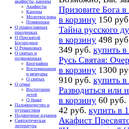
акафисты, каноны
Акафисты
Призовите Бога в
Каноны
Молитвословы
в корзину
150 руб
Помянники
О православных
Тайна русского д
праздниках
в корзину
498 руб
О Пресвятой
Богородице
349 руб.
купить в
О Романовых
О святых и
Русь Святая: Оче
подвижниках
Биографии
в корзину
1300 ру
Воспоминания
и мемуары
910 руб.
купить в
О святых
О семье
Разводиться или 
Воспитание
детей
в корзину
60 руб.
О браке
Паломничество и
42 руб.
купить в 1
путешествия
Подарочные издания
Акафист Пресвято
Святоотеческая
литература