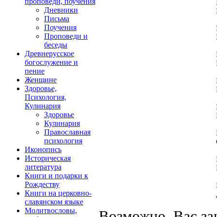
проповеди, поучения
Дневники
Письма
Поучения
Проповеди и
беседы
Древнерусское
богослужение и
пение
Женщине
Здоровье,
Психология,
Кулинария
Здоровье
Кулинария
Православная
психология
Иконопись
Историческая
литература
Книги и подарки к
Рождеству
Книги на церковно-
славянском языке
Молитвословы,
Возможно, Вас за