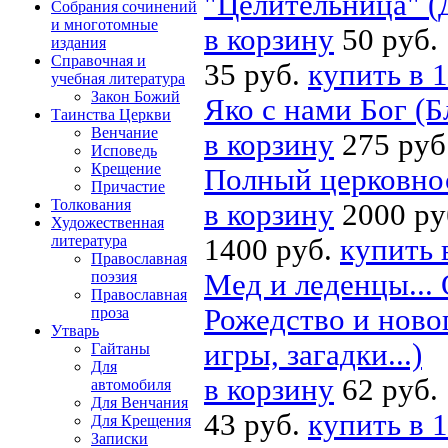
"Целительница" (
Собрания сочинений
и многотомные
в корзину
50 руб.
издания
Справочная и
35 руб.
купить в 1
учебная литература
Закон Божий
Яко с нами Бог (Б
Таинства Церкви
Венчание
в корзину
275 руб
Исповедь
Крещение
Полный церковно
Причастие
Толкования
в корзину
2000 ру
Художественная
литература
1400 руб.
купить 
Православная
поэзия
Мед и леденцы...
Православная
Рожедство и новог
проза
Утварь
игры, загадки...)
Гайтаны
Для
в корзину
62 руб.
автомобиля
Для Венчания
43 руб.
купить в 1
Для Крещения
Записки