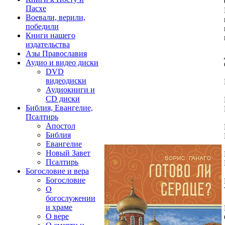
Пасхе
Воевали, верили,
победили
Книги нашего
издательства
Азы Православия
Аудио и видео диски
DVD
видеодиски
Аудиокниги и
CD диски
Библия, Евангелие,
Псалтирь
Апостол
Библия
Евангелие
Новый Завет
Псалтирь
Богословие и вера
Богословие
О
богослужении
и храме
О вере