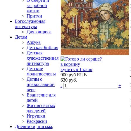
О смерти и
загробной
жизни
Притчи
Богослужебная
литература
Для клироса
Детям
Азбука
Детская Библия
Детская
художественная
литература
в корзину
Детские
купить в 1 клик
молитвословы
900
руб.
RUB
Детям о
630
руб.
православной
-
+
вере
Евангелие для
детей
Жития святых
для детей
Игрушки
Раскраски
Дневники, письма,