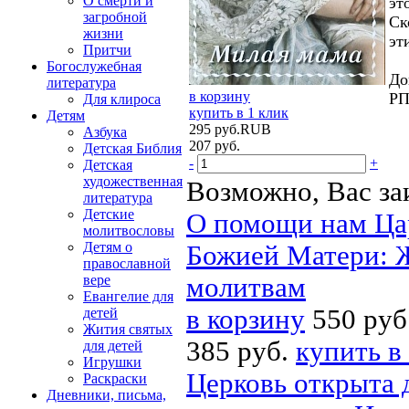
О смерти и
эт
загробной
Ск
жизни
эт
Притчи
Богослужебная
До
литература
в корзину
РП
Для клироса
купить в 1 клик
Детям
295
руб.
RUB
Азбука
207
руб.
Детская Библия
-
+
Детская
художественная
Возможно, Вас за
литература
Детские
О помощи нам Ца
молитвословы
Детям о
Божией Матери: Ж
православной
вере
молитвам
Евангелие для
в корзину
550 руб
детей
Жития святых
385 руб.
купить в
для детей
Игрушки
Церковь открыта 
Раскраски
Дневники, письма,