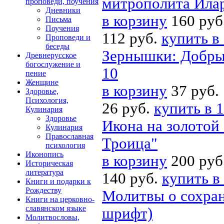
митрополита Илар
проповеди, поучения
Дневники
в корзину
160 руб
Письма
Поучения
112 руб.
купить в
Проповеди и
беседы
Зернышки: Добрые
Древнерусское
богослужение и
10
пение
Женщине
в корзину
37 руб.
Здоровье,
Психология,
26 руб.
купить в 1
Кулинария
Здоровье
Икона на золотой 
Кулинария
Православная
Троица"
психология
Иконопись
в корзину
200 руб
Историческая
литература
140 руб.
купить в
Книги и подарки к
Рождеству
Молитвы о сохра
Книги на церковно-
славянском языке
шрифт)
Молитвословы,