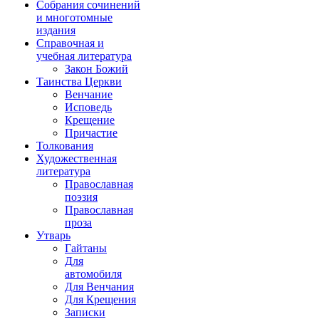
Собрания сочинений
и многотомные
издания
Справочная и
учебная литература
Закон Божий
Таинства Церкви
Венчание
Исповедь
Крещение
Причастие
Толкования
Художественная
литература
Православная
поэзия
Православная
проза
Утварь
Гайтаны
Для
автомобиля
Для Венчания
Для Крещения
Записки