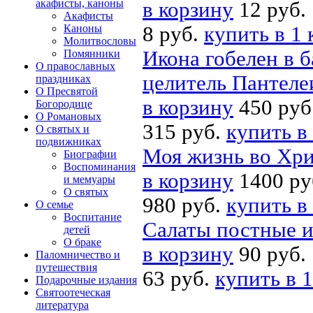
акафисты, каноны
в корзину
12 руб.
Акафисты
Каноны
8 руб.
купить в 1 
Молитвословы
Икона гобелен в 
Помянники
О православных
целитель Пантел
праздниках
О Пресвятой
в корзину
450 руб
Богородице
О Романовых
315 руб.
купить в
О святых и
подвижниках
Моя жизнь во Хри
Биографии
Воспоминания
в корзину
1400 ру
и мемуары
О святых
980 руб.
купить в
О семье
Воспитание
Салаты постные 
детей
О браке
в корзину
90 руб.
Паломничество и
путешествия
63 руб.
купить в 1
Подарочные издания
Святоотеческая
литература