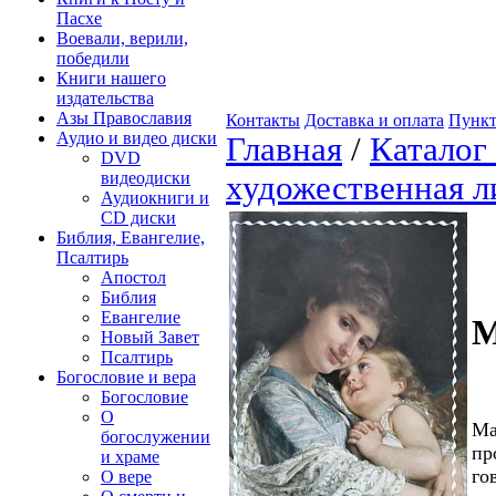
Пасхе
Воевали, верили,
победили
Книги нашего
издательства
Азы Православия
Контакты
Доставка и оплата
Пункт
Аудио и видео диски
Главная
/
Каталог
DVD
видеодиски
художественная л
Аудиокниги и
CD диски
Библия, Евангелие,
Псалтирь
Апостол
Библия
Евангелие
М
Новый Завет
Псалтирь
Богословие и вера
Богословие
О
Ма
богослужении
пр
и храме
го
О вере