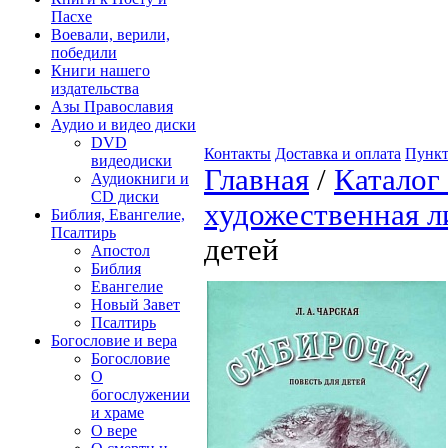
Пасхе
Воевали, верили,
победили
Книги нашего
издательства
Азы Православия
Аудио и видео диски
DVD
Контакты
Доставка и оплата
Пункт
видеодиски
Главная
/
Каталог
Аудиокниги и
CD диски
художественная л
Библия, Евангелие,
Псалтирь
детей
Апостол
Библия
Евангелие
Новый Завет
Псалтирь
Богословие и вера
Богословие
О
богослужении
и храме
О вере