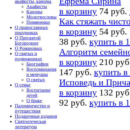
Ефрема Сирина
акафисты, каноны
Акафисты
в корзину
74 руб.
Каноны
Молитвословы
Как стяжать чист
Помянники
О православных
в корзину
54 руб.
праздниках
О Пресвятой
38 руб.
купить в 1
Богородице
О Романовых
Алгоритм семейно
О святых и
подвижниках
в корзину
210 руб
Биографии
Воспоминания
147 руб.
купить в
и мемуары
О святых
Исповедь и Прича
О семье
Воспитание
в корзину
132 руб
детей
92 руб.
купить в 1
О браке
Паломничество и
путешествия
Подарочные издания
Святоотеческая
литература