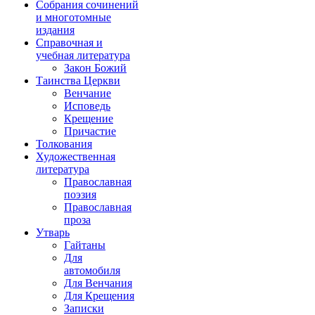
Собрания сочинений
и многотомные
издания
Справочная и
учебная литература
Закон Божий
Таинства Церкви
Венчание
Исповедь
Крещение
Причастие
Толкования
Художественная
литература
Православная
поэзия
Православная
проза
Утварь
Гайтаны
Для
автомобиля
Для Венчания
Для Крещения
Записки