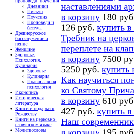
проповеди, поучения
наставлениями ар
Дневники
Письма
в корзину
180 руб
Поучения
Проповеди и
126 руб.
купить в
беседы
Древнерусское
Требник на церко
богослужение и
пение
переплете на кла
Женщине
Здоровье,
в корзину
7500 ру
Психология,
Кулинария
5250 руб.
купить 
Здоровье
Кулинария
Как научиться по
Православная
психология
ко Святому Прич
Иконопись
Историческая
в корзину
610 руб
литература
Книги и подарки к
427 руб.
купить в
Рождеству
Книги на церковно-
Наш современник 
славянском языке
в корзину
195 руб
Молитвословы,