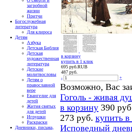
О смерти и
загробной
жизни
Притчи
Богослужебная
литература
Для клироса
Детям
Азбука
Детская Библия
Детская
в корзину
художественная
купить в 1 клик
литература
695
руб.
RUB
Детские
487
руб.
молитвословы
-
+
Детям о
Возможно, Вас за
православной
вере
Гоголь - живая д
Евангелие для
детей
в корзину
390 руб
Жития святых
для детей
273 руб.
купить в
Игрушки
Раскраски
Исповедный днев
Дневники, письма,