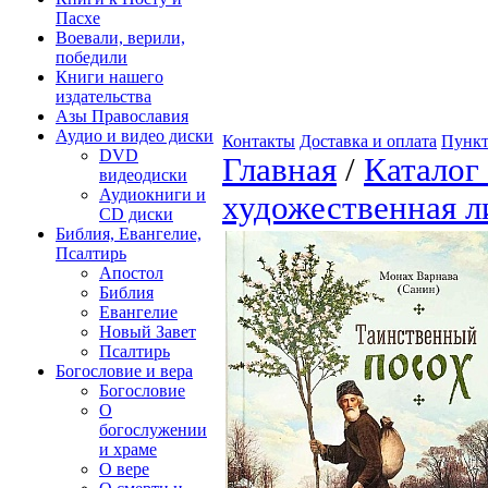
Пасхе
Воевали, верили,
победили
Книги нашего
издательства
Азы Православия
Аудио и видео диски
Контакты
Доставка и оплата
Пункт
DVD
Главная
/
Каталог
видеодиски
Аудиокниги и
художественная л
CD диски
Библия, Евангелие,
Псалтирь
Апостол
Библия
Евангелие
Новый Завет
Псалтирь
Богословие и вера
Богословие
О
богослужении
и храме
О вере