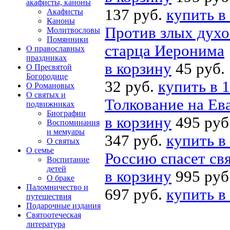
акафисты, каноны
137 руб.
купить в
Акафисты
Каноны
Против злых духо
Молитвословы
Помянники
старца Иеронима
О православных
праздниках
в корзину
45 руб.
О Пресвятой
Богородице
32 руб.
купить в 1
О Романовых
О святых и
Толкование на Ев
подвижниках
Биографии
в корзину
495 руб
Воспоминания
и мемуары
347 руб.
купить в
О святых
О семье
Россию спасет св
Воспитание
детей
в корзину
995 руб
О браке
Паломничество и
697 руб.
купить в
путешествия
Подарочные издания
Святоотеческая
литература