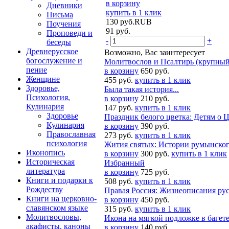
в корзину
Дневники
купить в 1 клик
Письма
130
руб.
RUB
Поучения
91
руб.
Проповеди и
-
+
беседы
Древнерусское
Возможно, Вас заинтересует
богослужение и
Молитвослов и Псалтирь (крупны
пение
в корзину
650 руб.
Женщине
455 руб.
купить в 1 клик
Здоровье,
Была такая история...
Психология,
в корзину
210 руб.
Кулинария
147 руб.
купить в 1 клик
Здоровье
Праздник белого цветка: Детям о 
Кулинария
в корзину
390 руб.
Православная
273 руб.
купить в 1 клик
психология
Жития святых: Истории румынского
Иконопись
в корзину
300 руб.
купить в 1 клик
Историческая
Избранный
литература
в корзину
725 руб.
Книги и подарки к
508 руб.
купить в 1 клик
Рождеству
Правая Россия: Жизнеописания ру
Книги на церковно-
в корзину
450 руб.
славянском языке
315 руб.
купить в 1 клик
Молитвословы,
Икона на мягкой подложке в багет
акафисты, каноны
в корзину
140 руб.