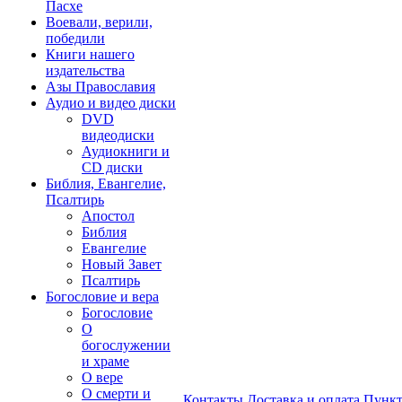
Пасхе
Воевали, верили,
победили
Книги нашего
издательства
Азы Православия
Аудио и видео диски
DVD
видеодиски
Аудиокниги и
CD диски
Библия, Евангелие,
Псалтирь
Апостол
Библия
Евангелие
Новый Завет
Псалтирь
Богословие и вера
Богословие
О
богослужении
и храме
О вере
О смерти и
Контакты
Доставка и оплата
Пункт