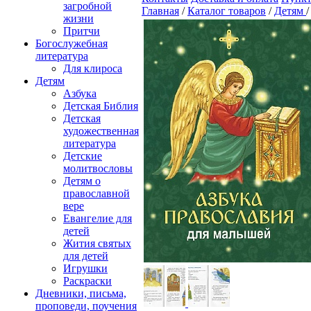
загробной
Главная
/
Каталог товаров
/
Детям
жизни
Притчи
Богослужебная
литература
Для клироса
Детям
Азбука
Детская Библия
Детская
художественная
литература
Детские
молитвословы
Детям о
православной
вере
Евангелие для
детей
Жития святых
для детей
Игрушки
Раскраски
Дневники, письма,
проповеди, поучения