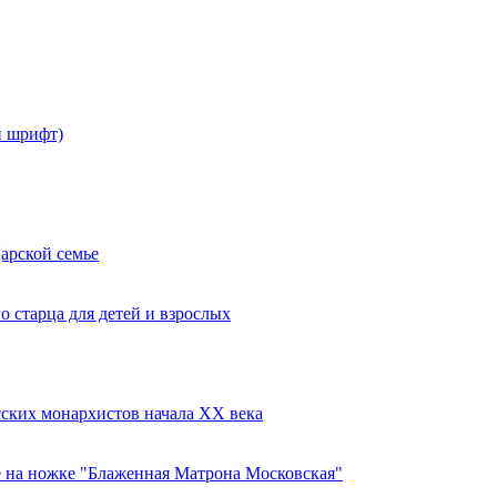
й шрифт)
Царской семье
 старца для детей и взрослых
сских монархистов начала XX века
е на ножке "Блаженная Матрона Московская"