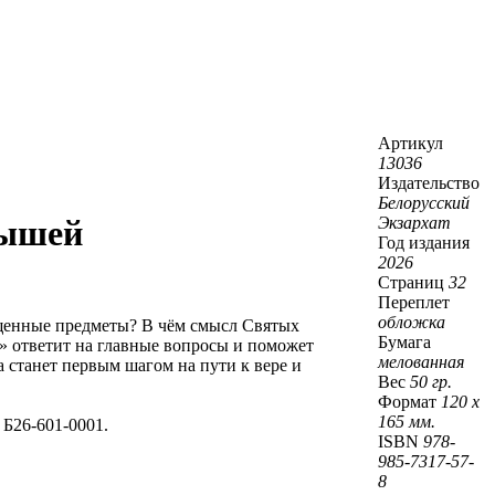
Артикул
13036
Издательство
Белорусский
Экзархат
лышей
Год издания
2026
Страниц
32
Переплет
обложка
ященные предметы? В чём смысл Святых
Бумага
» ответит на главные вопросы и поможет
мелованная
а станет первым шагом на пути к вере и
Вес
50 гр.
Формат
120 х
165 мм.
Б26-601-0001.
ISBN
978-
985-7317-57-
8