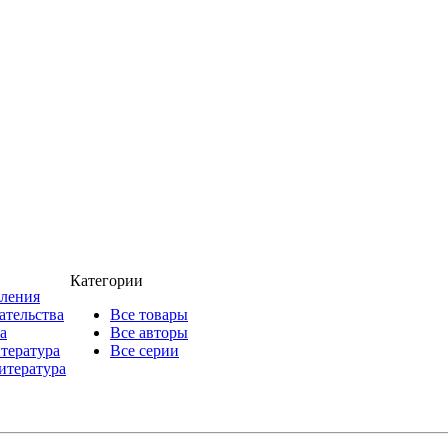
Категории
пления
ательства
Все товары
а
Все авторы
итература
Все серии
итература