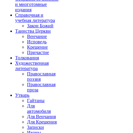
и многотомные
издания
Справочная и
учебная литература
Закон Божий
Таинства Церкви
Венчание
Исповедь
Крещение
Причастие
Толкования
Художественная
литература
Православная
поэзия
Православная
проза
Утварь
Гайтаны
Для
автомобиля
Для Венчания
Для Крещения
Записки
Иконы