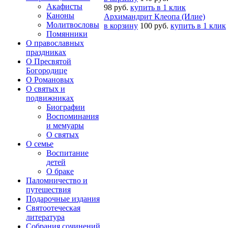
Акафисты
98 руб.
купить в 1 клик
Каноны
Архимандрит Клеопа (Илие)
Молитвословы
в корзину
100 руб.
купить в 1 клик
Помянники
О православных
праздниках
О Пресвятой
Богородице
О Романовых
О святых и
подвижниках
Биографии
Воспоминания
и мемуары
О святых
О семье
Воспитание
детей
О браке
Паломничество и
путешествия
Подарочные издания
Святоотеческая
литература
Собрания сочинений