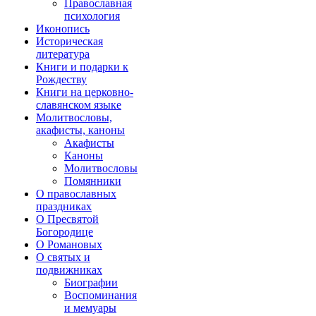
Православная
психология
Иконопись
Историческая
литература
Книги и подарки к
Рождеству
Книги на церковно-
славянском языке
Молитвословы,
акафисты, каноны
Акафисты
Каноны
Молитвословы
Помянники
О православных
праздниках
О Пресвятой
Богородице
О Романовых
О святых и
подвижниках
Биографии
Воспоминания
и мемуары