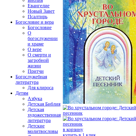
Библия
Евангелие
Новый Завет
Псалтирь
Богословие и вера
Богословие
О
богослужении
и храме
О вере
О смерти и
загробной
жизни
Притчи
Богослужебная
литература
Для клироса
Детям
Азбука
Детская Библия
Детская
художественная
литература
Детские
в корзину
молитвословы
купить в 1 клик