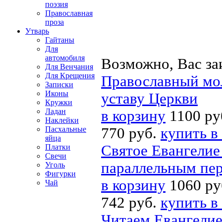
поэзия
Православная
проза
Утварь
Гайтаны
Для
автомобиля
Возможно, Вас за
Для Венчания
Для Крещения
Православный мо
Записки
Иконы
уставу Церкви
Кружки
Ладан
в корзину
1100 ру
Наклейки
Пасхальные
770 руб.
купить в
яйца
Святое Евангелие
Платки
Свечи
параллельным пер
Уголь
Фигурки
в корзину
1060 ру
Чай
742 руб.
купить в
Читаем Евангелие