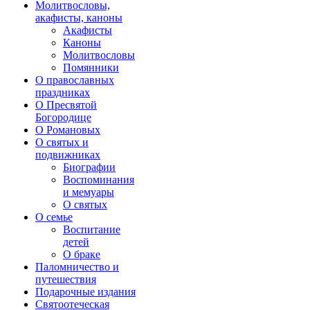
Молитвословы,
акафисты, каноны
Акафисты
Каноны
Молитвословы
Помянники
О православных
праздниках
О Пресвятой
Богородице
О Романовых
О святых и
подвижниках
Биографии
Воспоминания
и мемуары
О святых
О семье
Воспитание
детей
О браке
Паломничество и
путешествия
Подарочные издания
Святоотеческая