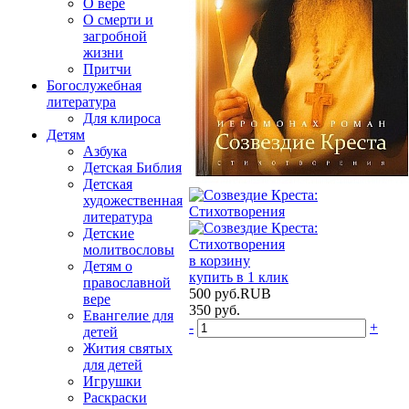
О вере
О смерти и
загробной
жизни
Притчи
Богослужебная
литература
Для клироса
Детям
Азбука
Детская Библия
Детская
художественная
литература
Детские
молитвословы
в корзину
Детям о
купить в 1 клик
православной
500
руб.
RUB
вере
350
руб.
Евангелие для
-
+
детей
Жития святых
для детей
Игрушки
Раскраски