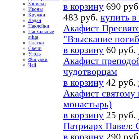
Записки
в корзину
690 руб
Иконы
Кружки
483 руб.
купить в
Ладан
Акафист Пресвято
Наклейки
Пасхальные
"Взыскание погиб
яйца
Платки
в корзину
60 руб.
Свечи
Уголь
Акафист преподо
Фигурки
Чай
чудотворцам
в корзину
42 руб.
Акафист святому
монастырь)
в корзину
25 руб.
Патриарх Павел: 
в корзину
290 руб