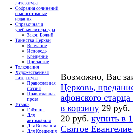
литература
Собрания сочинений
и многотомные
издания
Справочная и
учебная литература
Закон Божий
Таинства Церкви
Венчание
Исповедь
Крещение
Причастие
Толкования
Художественная
Возможно, Вас за
литература
Православная
Церковь, предани
поэзия
Православная
афонского старца
проза
Утварь
в корзину
29 руб.
Гайтаны
Для
20 руб.
купить в 1
автомобиля
Для Венчания
Святое Евангелие
Для Крещения