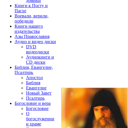
домики
Книги к Посту и
Пасхе
Воевали, верили,
победили
Книги нашего
издательства
Азы Православия
Аудио и видео диски
DVD
видеодиски
Аудиокниги и
CD диски
Библия, Евангелие,
Псалтирь
Апостол
Библия
Евангелие
Новый Завет
Псалтирь
Богословие и вера
Богословие
О
богослужении
и храме