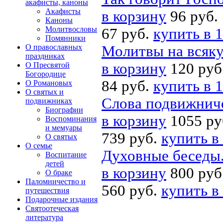
акафисты, каноны
Акафисты
в корзину
96 руб.
Каноны
Молитвословы
67 руб.
купить в 1
Помянники
О православных
Молитвы на всяк
праздниках
в корзину
120 руб
О Пресвятой
Богородице
84 руб.
купить в 1
О Романовых
О святых и
Слова подвижниче
подвижниках
Биографии
в корзину
1055 ру
Воспоминания
и мемуары
739 руб.
купить в
О святых
О семье
Духовные беседы.
Воспитание
детей
в корзину
800 руб
О браке
Паломничество и
560 руб.
купить в
путешествия
Подарочные издания
Святоотеческая
литература