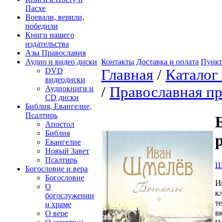
Пасхе
Воевали, верили,
победили
Книги нашего
издательства
Азы Православия
Аудио и видео диски
Контакты
Доставка и оплата
Пункт
DVD
Главная
/
Каталог
видеодиски
/
Православная пр
Аудиокниги и
CD диски
Библия, Евангелие,
Псалтирь
Апостол
Библия
Евангелие
Новый Завет
Псалтирь
Ш
Богословие и вера
Богословие
И
О
к
богослужении
т
и храме
в
О вере