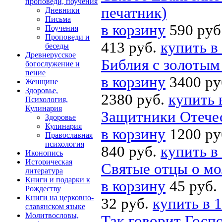
проповеди, поучения
печатник)
Дневники
Письма
в корзину
590 руб
Поучения
Проповеди и
413 руб.
купить в
беседы
Древнерусское
Библия с золотым
богослужение и
пение
в корзину
3400 ру
Женщине
Здоровье,
2380 руб.
купить 
Психология,
Кулинария
Защитники Отечес
Здоровье
Кулинария
в корзину
1200 ру
Православная
психология
840 руб.
купить в
Иконопись
Историческая
Святые отцы о мо
литература
Книги и подарки к
в корзину
45 руб.
Рождеству
Книги на церковно-
32 руб.
купить в 1
славянском языке
Молитвословы,
Так говорит Госп