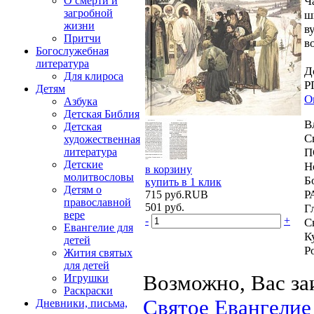
Ч
О смерти и
загробной
ш
жизни
в
Притчи
в
Богослужебная
литература
Д
Для клироса
Р
Детям
О
Азбука
Детская Библия
В
Детская
С
художественная
П
литература
Детские
Н
в корзину
молитвословы
Б
купить в 1 клик
Детям о
Р
715
руб.
RUB
православной
501
руб.
Г
вере
-
+
С
Евангелие для
К
детей
Р
Жития святых
для детей
Возможно, Вас за
Игрушки
Раскраски
Святое Евангелие
Дневники, письма,