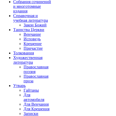
Собрания сочинений
и многотомные
издания
Справочная и
учебная литература
Закон Божий
Таинства Церкви
Венчание
Исповедь
Крещение
Причастие
Толкования
Художественная
литература
Православная
поэзия
Православная
проза
Утварь
Гайтаны
Для
автомобиля
Для Венчания
Для Крещения
Записки