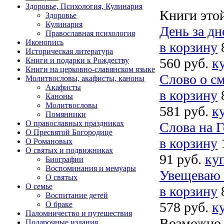
Здоровье, Психология, Кулинария
Книги это
Здоровье
Кулинария
День за д
Православная психология
Иконопись
в корзину
Историческая литература
560 руб.
к
Книги и подарки к Рождеству
Книги на церковно-славянском языке
Слово о с
Молитвословы, акафисты, каноны
Акафисты
в корзину
Каноны
Молитвословы
581 руб.
к
Помянники
О православных праздниках
Слова на 
О Пресвятой Богородице
в корзину
О Романовых
О святых и подвижниках
91 руб.
куп
Биографии
Воспоминания и мемуары
Увещеваю 
О святых
О семье
в корзину
Воспитание детей
578 руб.
к
О браке
Паломничество и путешествия
Возможно,
Подарочные издания