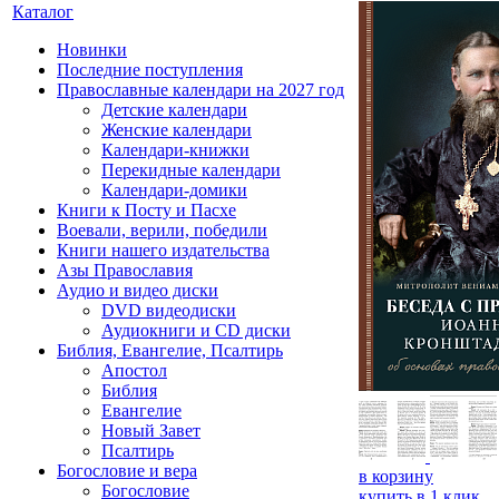
Каталог
Новинки
Последние поступления
Православные календари на 2027 год
Детские календари
Женские календари
Календари-книжки
Перекидные календари
Календари-домики
Книги к Посту и Пасхе
Воевали, верили, победили
Книги нашего издательства
Азы Православия
Аудио и видео диски
DVD видеодиски
Аудиокниги и CD диски
Библия, Евангелие, Псалтирь
Апостол
Библия
Евангелие
Новый Завет
Псалтирь
Богословие и вера
в корзину
Богословие
купить в 1 клик