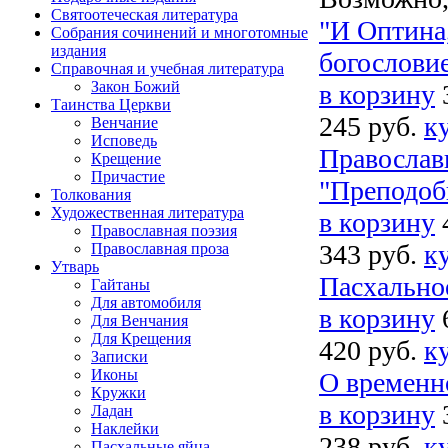
Святоотеческая литература
"И Оптина,
Собрания сочинений и многотомные
издания
богослови
Справочная и учебная литература
Закон Божий
в корзину
Таинства Церкви
245 руб.
к
Венчание
Исповедь
Православн
Крещение
Причастие
"Преподоб
Толкования
Художественная литература
в корзину
Православная поэзия
343 руб.
к
Православная проза
Утварь
Пасхально
Гайтаны
Для автомобиля
в корзину
Для Венчания
Для Крещения
420 руб.
к
Записки
Иконы
О временн
Кружки
в корзину
Ладан
Наклейки
238 руб.
к
Пасхальные яйца