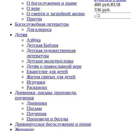
О богослужении и храме
480
руб.
RUB
О вере
336
руб.
О смерти и загробной жизни
-
Притчи
Богослужебная литература
Для клироса
Детям
Азбука
Детская Библия
Детская художественная
литература
Детские молитвословы
Детям о православной вере
Евангелие для детей
Жития святых для детей
Игрушки
Раскраски
Дневники, письма, проповеди,
поучения
Дневники
Письма
Поучения
Проповеди и беседы
Древнерусское богослужение и пение
Женщине