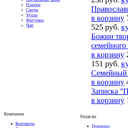
Платки
Православ
Свечи
Уголь
в корзину
Фигурки
525 руб.
к
Чай
Божии твор
семейного
в корзину
151 руб.
к
Семейный 
в корзину
Записка "
в корзину
Компания
Разделы
Контакты
Новинки