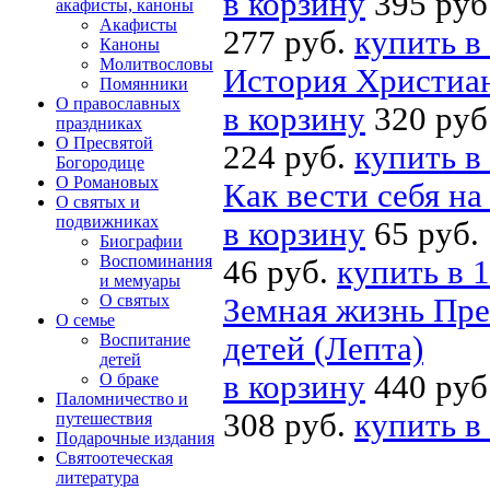
в корзину
395 руб
акафисты, каноны
Акафисты
277 руб.
купить в
Каноны
Молитвословы
История Христиан
Помянники
О православных
в корзину
320 руб
праздниках
О Пресвятой
224 руб.
купить в
Богородице
О Романовых
Как вести себя н
О святых и
подвижниках
в корзину
65 руб.
Биографии
Воспоминания
46 руб.
купить в 1
и мемуары
О святых
Земная жизнь Пре
О семье
Воспитание
детей (Лепта)
детей
в корзину
440 руб
О браке
Паломничество и
308 руб.
купить в
путешествия
Подарочные издания
Святоотеческая
литература