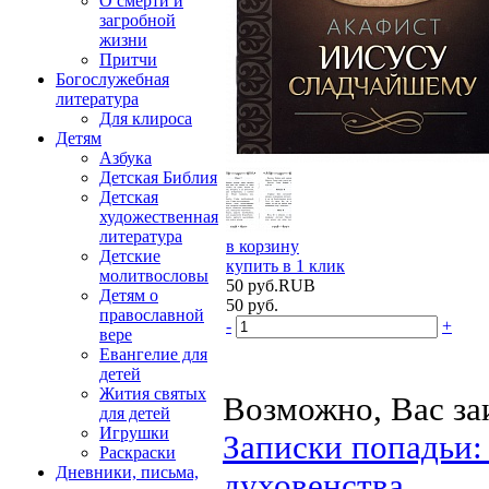
О смерти и
загробной
жизни
Притчи
Богослужебная
литература
Для клироса
Детям
Азбука
Детская Библия
Детская
художественная
литература
в корзину
Детские
купить в 1 клик
молитвословы
50
руб.
RUB
Детям о
50
руб.
православной
-
+
вере
Евангелие для
детей
Жития святых
Возможно, Вас за
для детей
Игрушки
Записки попадьи:
Раскраски
Дневники, письма,
духовенства