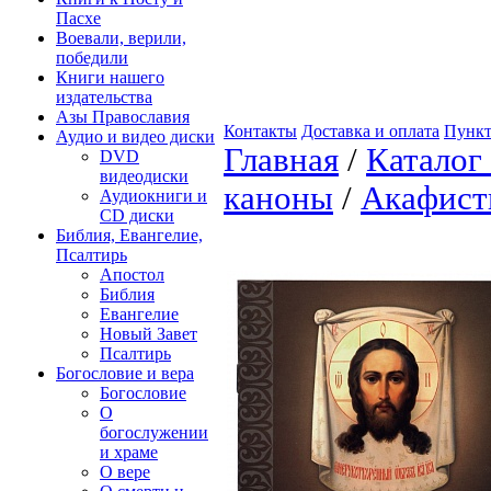
Пасхе
Воевали, верили,
победили
Книги нашего
издательства
Азы Православия
Контакты
Доставка и оплата
Пункт
Аудио и видео диски
Главная
/
Каталог
DVD
видеодиски
каноны
/
Акафис
Аудиокниги и
CD диски
Библия, Евангелие,
Псалтирь
Апостол
Библия
Евангелие
Новый Завет
Псалтирь
Богословие и вера
Богословие
О
богослужении
и храме
О вере