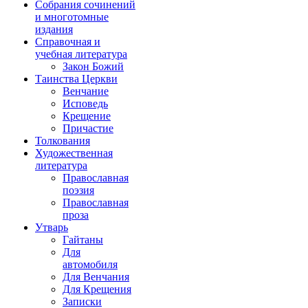
Собрания сочинений
и многотомные
издания
Справочная и
учебная литература
Закон Божий
Таинства Церкви
Венчание
Исповедь
Крещение
Причастие
Толкования
Художественная
литература
Православная
поэзия
Православная
проза
Утварь
Гайтаны
Для
автомобиля
Для Венчания
Для Крещения
Записки