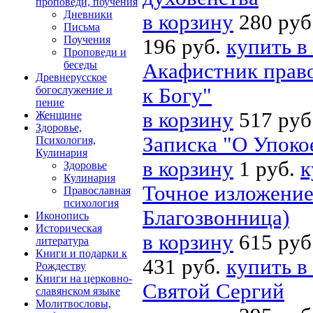
проповеди, поучения
Дневники
в корзину
280 руб
Письма
Поучения
196 руб.
купить в
Проповеди и
беседы
Акафистник прав
Древнерусское
богослужение и
к Богу"
пение
в корзину
517 руб
Женщине
Здоровье,
Записка "О Упоко
Психология,
Кулинария
в корзину
1 руб.
к
Здоровье
Кулинария
Точное изложение
Православная
психология
Благозвонница)
Иконопись
Историческая
в корзину
615 руб
литература
Книги и подарки к
431 руб.
купить в
Рождеству
Книги на церковно-
Святой Сергий
славянском языке
Молитвословы,