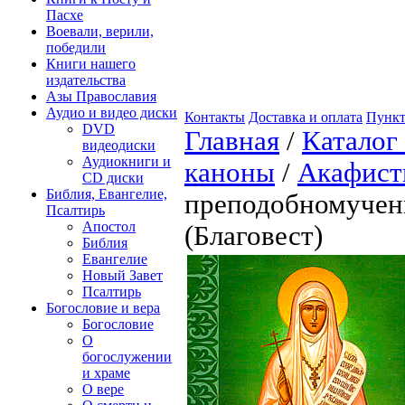
Пасхе
Воевали, верили,
победили
Книги нашего
издательства
Азы Православия
Аудио и видео диски
Контакты
Доставка и оплата
Пункт
DVD
Главная
/
Каталог
видеодиски
Аудиокниги и
каноны
/
Акафис
CD диски
Библия, Евангелие,
преподобномучени
Псалтирь
Апостол
(Благовест)
Библия
Евангелие
Новый Завет
Псалтирь
Богословие и вера
Богословие
О
богослужении
и храме
О вере