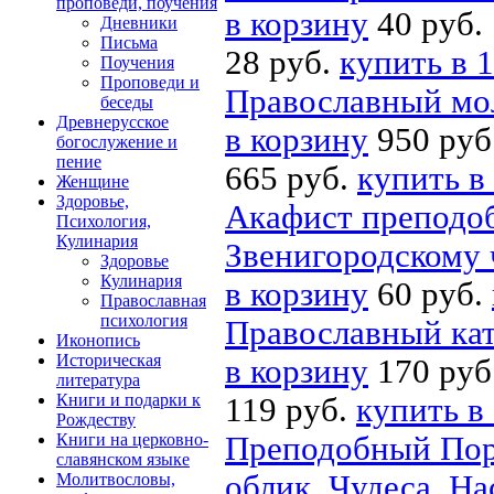
проповеди, поучения
в корзину
40 руб.
Дневники
Письма
28 руб.
купить в 1
Поучения
Проповеди и
Православный мо
беседы
Древнерусское
в корзину
950 руб
богослужение и
пение
665 руб.
купить в
Женщине
Здоровье,
Акафист преподо
Психология,
Кулинария
Звенигородскому 
Здоровье
Кулинария
в корзину
60 руб.
Православная
психология
Православный кат
Иконопись
Историческая
в корзину
170 руб
литература
Книги и подарки к
119 руб.
купить в
Рождеству
Книги на церковно-
Преподобный Пор
славянском языке
облик. Чудеса. На
Молитвословы,