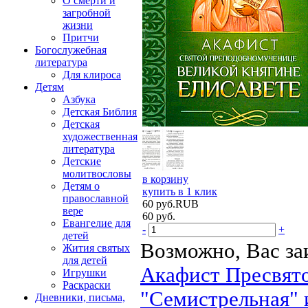
О смерти и
загробной
жизни
Притчи
Богослужебная
литература
Для клироса
Детям
Азбука
Детская Библия
Детская
художественная
литература
Детские
молитвословы
в корзину
Детям о
купить в 1 клик
православной
60
руб.
RUB
вере
60
руб.
Евангелие для
-
+
детей
Возможно, Вас за
Жития святых
для детей
Акафист Пресвято
Игрушки
Раскраски
"Семистрельная" 
Дневники, письма,