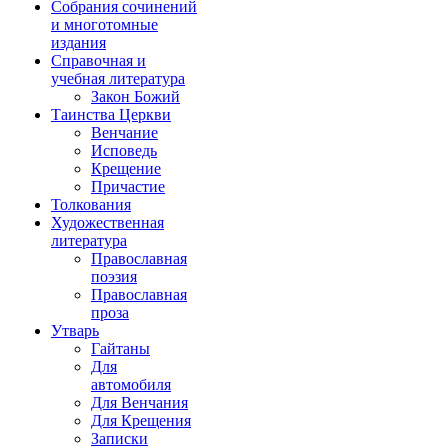
Собрания сочинений
и многотомные
издания
Справочная и
учебная литература
Закон Божий
Таинства Церкви
Венчание
Исповедь
Крещение
Причастие
Толкования
Художественная
литература
Православная
поэзия
Православная
проза
Утварь
Гайтаны
Для
автомобиля
Для Венчания
Для Крещения
Записки