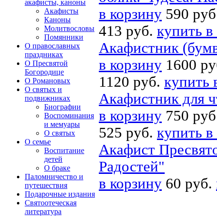
акафисты, каноны
в корзину
590 руб
Акафисты
Каноны
413 руб.
купить в
Молитвословы
Помянники
Акафистник (бумв
О православных
праздниках
в корзину
1600 ру
О Пресвятой
Богородице
1120 руб.
купить 
О Романовых
О святых и
Акафистник для ч
подвижниках
Биографии
в корзину
750 руб
Воспоминания
и мемуары
525 руб.
купить в
О святых
О семье
Акафист Пресвято
Воспитание
детей
Радостей"
О браке
Паломничество и
в корзину
60 руб.
путешествия
Подарочные издания
Святоотеческая
литература