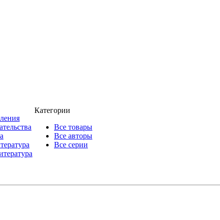
Категории
пления
ательства
Все товары
а
Все авторы
итература
Все серии
итература