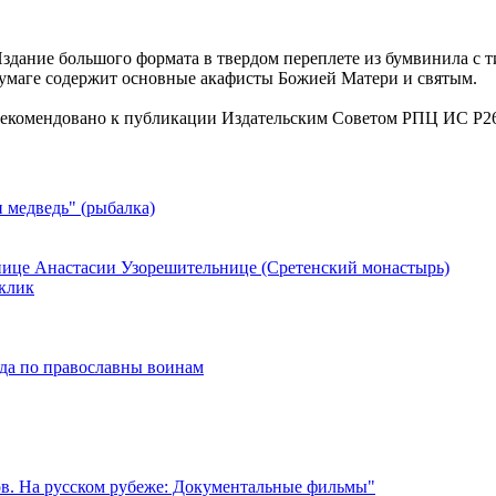
здание большого формата в твердом переплете из бумвинила с т
умаге содержит основные акафисты Божией Матери и святым.
екомендовано к публикации Издательским Советом РПЦ ИС Р26
 медведь" (рыбалка)
нице Анастасии Узорешительнице (Сретенский монастырь)
 клик
ида по православны воинам
. На русском рубеже: Документальные фильмы"