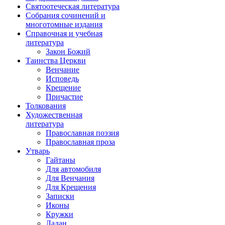
Святоотеческая литература
Собрания сочинений и
многотомные издания
Справочная и учебная
литература
Закон Божий
Таинства Церкви
Венчание
Исповедь
Крещение
Причастие
Толкования
Художественная
литература
Православная поэзия
Православная проза
Утварь
Гайтаны
Для автомобиля
Для Венчания
Для Крещения
Записки
Иконы
Кружки
Ладан