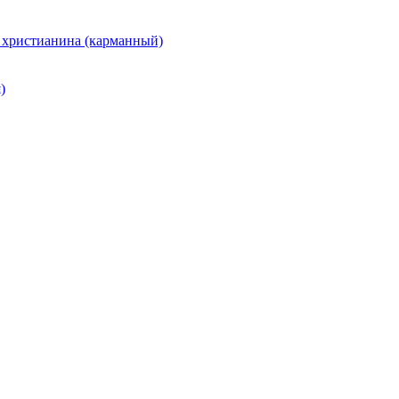
 христианина (карманный)
)