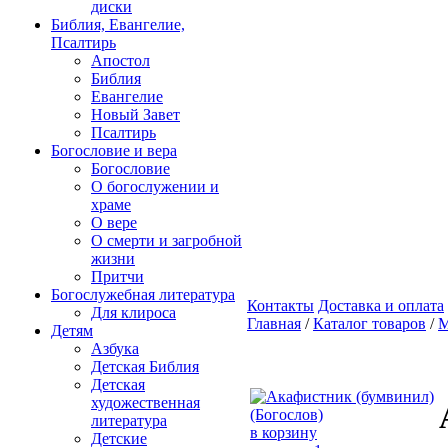
диски
Библия, Евангелие,
Псалтирь
Апостол
Библия
Евангелие
Новый Завет
Псалтирь
Богословие и вера
Богословие
О богослужении и
храме
О вере
О смерти и загробной
жизни
Притчи
Богослужебная литература
Контакты
Доставка и оплата
Для клироса
Главная
/
Каталог товаров
/
М
Детям
Азбука
Детская Библия
Детская
художественная
литература
в корзину
Детские