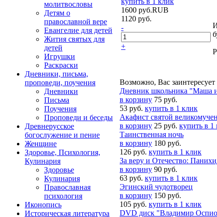
купить в 1 клик
молитвословы
1600
руб.
RUB
Детям о
1120
руб.
православной вере
И
-
Евангелие для детей
б
Жития святых для
+
детей
Р
Игрушки
Раскраски
Дневники, письма,
Возможно, Вас заинтересует
проповеди, поучения
Дневник школьника "Маша и
Дневники
в корзину
75 руб.
Письма
53 руб.
купить в 1 клик
Поучения
Акафист святой великомуче
Проповеди и беседы
в корзину
25 руб.
купить в 1
Древнерусское
Таинственная ночь
богослужение и пение
в корзину
180 руб.
Женщине
126 руб.
купить в 1 клик
Здоровье, Психология,
За веру и Отечество: Паних
Кулинария
в корзину
90 руб.
Здоровье
63 руб.
купить в 1 клик
Кулинария
Эгинский чудотворец
Православная
в корзину
150 руб.
психология
105 руб.
купить в 1 клик
Иконопись
DVD диск "Владимир Оспиов
Историческая литература