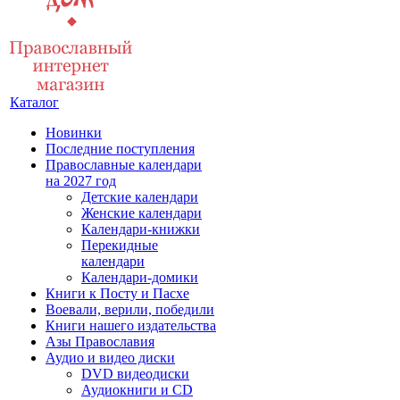
Каталог
Новинки
Последние поступления
Православные календари
на 2027 год
Детские календари
Женские календари
Календари-книжки
Перекидные
календари
Календари-домики
Книги к Посту и Пасхе
Воевали, верили, победили
Книги нашего издательства
Азы Православия
Аудио и видео диски
DVD видеодиски
Аудиокниги и CD