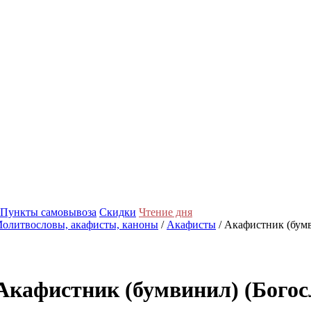
Пункты самовывоза
Скидки
Чтение дня
олитвословы, акафисты, каноны
/
Акафисты
/ Акафистник (бумв
Акафистник (бумвинил) (Богос