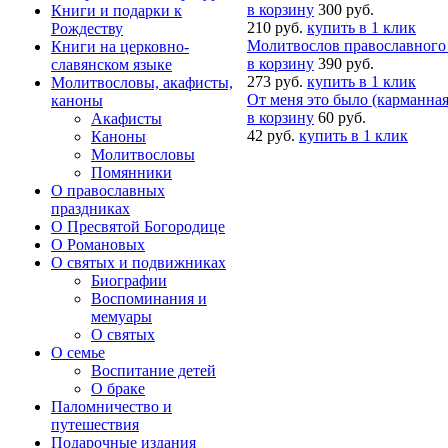
в корзину
300 руб.
Книги и подарки к
210 руб.
купить в 1 клик
Рождеству
Молитвослов православного
Книги на церковно-
в корзину
390 руб.
славянском языке
273 руб.
купить в 1 клик
Молитвословы, акафисты,
От меня это было (карманная
каноны
в корзину
60 руб.
Акафисты
42 руб.
купить в 1 клик
Каноны
Молитвословы
Помянники
О православных
праздниках
О Пресвятой Богородице
О Романовых
О святых и подвижниках
Биографии
Воспоминания и
мемуары
О святых
О семье
Воспитание детей
О браке
Паломничество и
путешествия
Подарочные издания