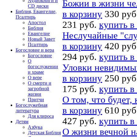
Аудиокниги и
Божии в жизни че
CD диски
Библия, Евангелие,
в корзину
330 руб
Псалтирь
231 руб.
купить в
Апостол
Библия
Неслучайные "слу
Евангелие
Новый Завет
в корзину
420 руб
Псалтирь
Богословие и вера
294 руб.
купить в
Богословие
О
Уловки невидимы
богослужении
и храме
в корзину
250 руб
О вере
О смерти и
175 руб.
купить в
загробной
жизни
О том, что будет, 
Притчи
Богослужебная
в корзину
610 руб
литература
Для клироса
427 руб.
купить в
Детям
Азбука
О жизни вечной н
Детская Библия