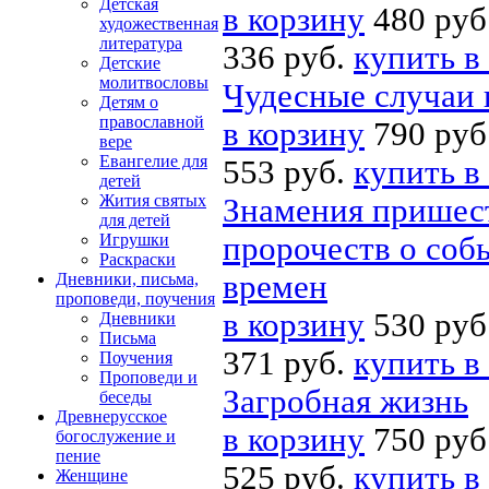
Детская
в корзину
480 руб
художественная
литература
336 руб.
купить в
Детские
молитвословы
Чудесные случаи 
Детям о
православной
в корзину
790 руб
вере
Евангелие для
553 руб.
купить в
детей
Жития святых
Знамения пришест
для детей
Игрушки
пророчеств о соб
Раскраски
времен
Дневники, письма,
проповеди, поучения
в корзину
530 руб
Дневники
Письма
371 руб.
купить в
Поучения
Проповеди и
Загробная жизнь
беседы
Древнерусское
в корзину
750 руб
богослужение и
пение
525 руб.
купить в
Женщине