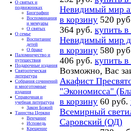
О святых и
Невидимый мир а
подвижниках
Биографии
в корзину
520 руб
Воспоминания
и мемуары
364 руб.
купить в
О святых
О семье
Невидимый мир 
Воспитание
детей
в корзину
580 руб
О браке
Паломничество и
406 руб.
купить в
путешествия
Подарочные издания
Возможно, Вас за
Святоотеческая
литература
Акафист Пресвято
Собрания сочинений
и многотомные
"Экономисса" (Бл
издания
Справочная и
в корзину
60 руб.
учебная литература
Закон Божий
Всемирный свети
Таинства Церкви
Венчание
Саровский (ОД)
Исповедь
Крещение