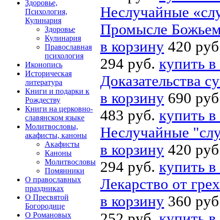
Здоровье,
Неслучайные «слу
Психология,
Кулинария
Промысле Божье
Здоровье
Кулинария
в корзину
420 руб
Православная
психология
294 руб.
купить в
Иконопись
Историческая
Доказательства с
литература
Книги и подарки к
в корзину
690 руб
Рождеству
Книги на церковно-
483 руб.
купить в
славянском языке
Молитвословы,
Неслучайные "слу
акафисты, каноны
Акафисты
в корзину
420 руб
Каноны
Молитвословы
294 руб.
купить в
Помянники
О православных
Лекарство от гре
праздниках
О Пресвятой
в корзину
360 руб
Богородице
252 руб.
купить в
О Романовых