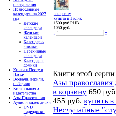
поступления
Православные
в корзину
календари на 2027
купить в 1 клик
год
1500
руб.
RUB
Детские
1050
руб.
календари
Женские
-
+
календари
Календари-
книжки
Перекидные
календари
Календари-
домики
Книги к Посту и
Книги этой серии
Пасхе
Воевали, верили,
Азы православия 
победили
Книги нашего
в корзину
650 руб
издательства
Азы Православия
455 руб.
купить в
Аудио и видео диски
DVD
Неслучайные "сл
видеодиски