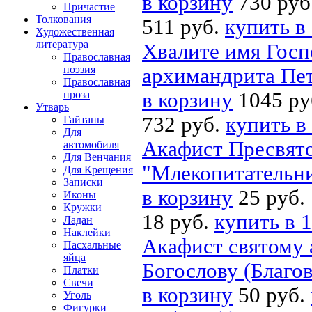
в корзину
730 руб
Причастие
Толкования
511 руб.
купить в
Художественная
литература
Хвалите имя Госп
Православная
поэзия
архимандрита Пет
Православная
проза
в корзину
1045 ру
Утварь
732 руб.
купить в
Гайтаны
Для
Акафист Пресвято
автомобиля
Для Венчания
"Млекопитательни
Для Крещения
Записки
в корзину
25 руб.
Иконы
Кружки
18 руб.
купить в 1
Ладан
Наклейки
Акафист святому 
Пасхальные
яйца
Богослову (Благов
Платки
Свечи
в корзину
50 руб.
Уголь
Фигурки