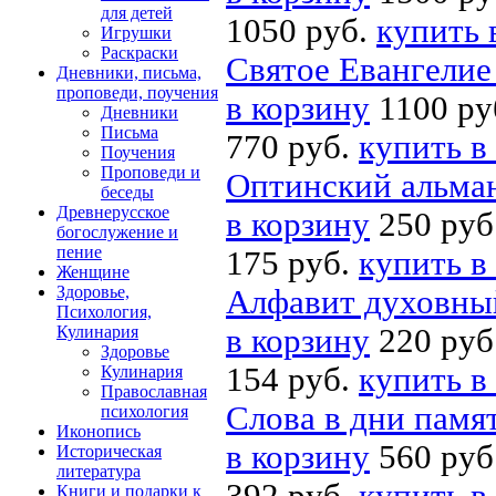
для детей
1050 руб.
купить 
Игрушки
Раскраски
Святое Евангелие
Дневники, письма,
проповеди, поучения
в корзину
1100 ру
Дневники
Письма
770 руб.
купить в
Поучения
Проповеди и
Оптинский альман
беседы
Древнерусское
в корзину
250 руб
богослужение и
пение
175 руб.
купить в
Женщине
Здоровье,
Алфавит духовный
Психология,
Кулинария
в корзину
220 руб
Здоровье
154 руб.
купить в
Кулинария
Православная
Слова в дни памя
психология
Иконопись
в корзину
560 руб
Историческая
литература
Книги и подарки к