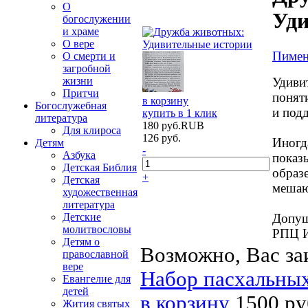
О
Уди
богослужении
и храме
О вере
Пимен
О смерти и
загробной
Удивит
жизни
Притчи
понят
в корзину
Богослужебная
и под
купить в 1 клик
литература
180
руб.
RUB
Для клироса
126
руб.
Иногд
Детям
-
Азбука
показ
Детская Библия
образ
+
Детская
мешаю
художественная
литература
Допущ
Детские
молитвословы
РПЦ И
Детям о
Возможно, Вас за
православной
вере
Набор пасхальных
Евангелие для
детей
в корзину
1500 ру
Жития святых