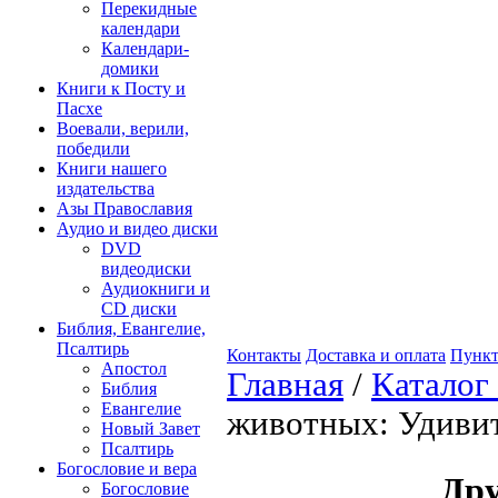
Перекидные
календари
Календари-
домики
Книги к Посту и
Пасхе
Воевали, верили,
победили
Книги нашего
издательства
Азы Православия
Аудио и видео диски
DVD
видеодиски
Аудиокниги и
CD диски
Библия, Евангелие,
Псалтирь
Контакты
Доставка и оплата
Пункт
Апостол
Главная
/
Каталог
Библия
Евангелие
животных: Удиви
Новый Завет
Псалтирь
Богословие и вера
Др
Богословие