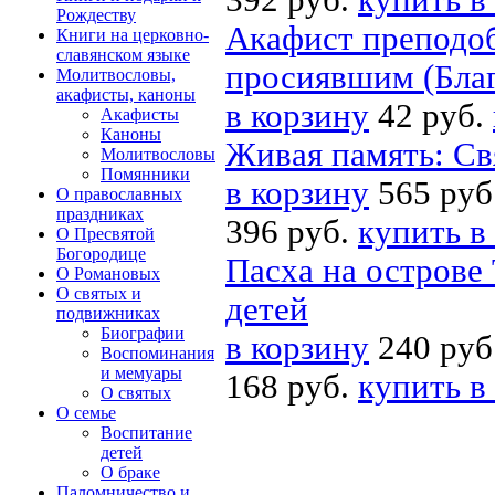
392 руб.
купить в
Рождеству
Акафист преподоб
Книги на церковно-
славянском языке
просиявшим (Благ
Молитвословы,
акафисты, каноны
в корзину
42 руб.
Акафисты
Каноны
Живая память: Св
Молитвословы
Помянники
в корзину
565 руб
О православных
праздниках
396 руб.
купить в
О Пресвятой
Богородице
Пасха на острове
О Романовых
О святых и
детей
подвижниках
Биографии
в корзину
240 руб
Воспоминания
и мемуары
168 руб.
купить в
О святых
О семье
Воспитание
детей
О браке
Паломничество и