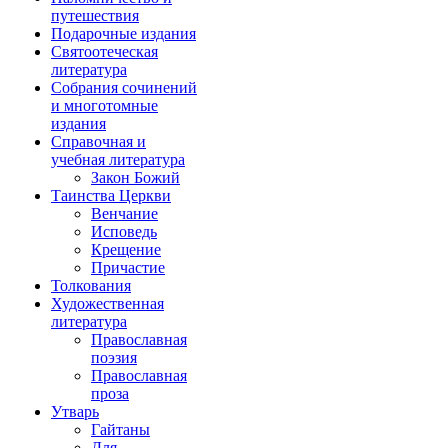
путешествия
Подарочные издания
Святоотеческая
литература
Собрания сочинений
и многотомные
издания
Справочная и
учебная литература
Закон Божий
Таинства Церкви
Венчание
Исповедь
Крещение
Причастие
Толкования
Художественная
литература
Православная
поэзия
Православная
проза
Утварь
Гайтаны
Для