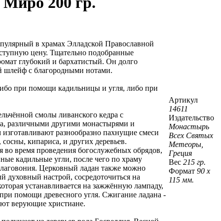
 Миро 200 гр.
опулярный в храмах Элладской Православной
доступную цену. Тщательно подобранные
ромат глубокий и бархатистый. Он долго
ый шлейф с благородными нотами.
ибо при помощи кадильницы и угля, либо при
Артикул
14611
ельчённой смолы ливанского кедра с
Издательство
на, различными другими монастырями и
Монастырь
м изготавливают разнообразно пахнущие смеси
Всех Святых
 сосны, кипариса, и других деревьев.
Метеоры,
 во время проведения богослужебных обрядов,
Греция
нные кадильные угли, после чего по храму
Вес
215 гр.
благовония. Церковный ладан также можно
Формат
90 х
й духовный настрой, сосредоточиться на
115 мм.
которая устанавливается на зажжённую лампаду,
при помощи древесного угля. Сжигание ладана -
ают верующие христиане.