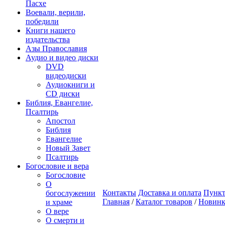
Пасхе
Воевали, верили,
победили
Книги нашего
издательства
Азы Православия
Аудио и видео диски
DVD
видеодиски
Аудиокниги и
CD диски
Библия, Евангелие,
Псалтирь
Апостол
Библия
Евангелие
Новый Завет
Псалтирь
Богословие и вера
Богословие
О
Контакты
Доставка и оплата
Пункт
богослужении
Главная
/
Каталог товаров
/
Новин
и храме
О вере
О смерти и