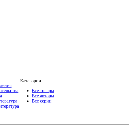
Категории
пления
ательства
Все товары
а
Все авторы
итература
Все серии
итература