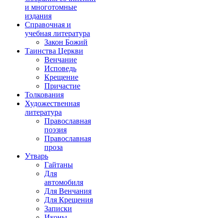
и многотомные
издания
Справочная и
учебная литература
Закон Божий
Таинства Церкви
Венчание
Исповедь
Крещение
Причастие
Толкования
Художественная
литература
Православная
поэзия
Православная
проза
Утварь
Гайтаны
Для
автомобиля
Для Венчания
Для Крещения
Записки
Иконы