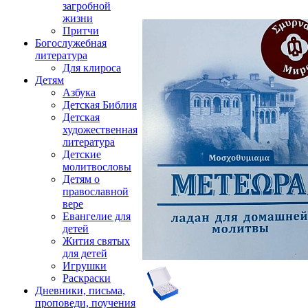
загробной
жизни
Притчи
Богослужебная
литература
Для клироса
Детям
Азбука
Детская Библия
Детская
художественная
литература
Детские
молитвословы
Детям о
православной
вере
Евангелие для
детей
Жития святых
для детей
Игрушки
Раскраски
Дневники, письма,
проповеди, поучения