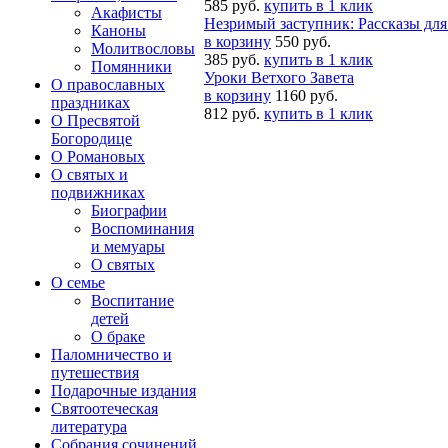
585 руб.
купить в 1 клик
Акафисты
Незримый заступник: Рассказы для 
Каноны
в корзину
550 руб.
Молитвословы
385 руб.
купить в 1 клик
Помянники
Уроки Ветхого Завета
О православных
в корзину
1160 руб.
праздниках
812 руб.
купить в 1 клик
О Пресвятой
Богородице
О Романовых
О святых и
подвижниках
Биографии
Воспоминания
и мемуары
О святых
О семье
Воспитание
детей
О браке
Паломничество и
путешествия
Подарочные издания
Святоотеческая
литература
Собрания сочинений