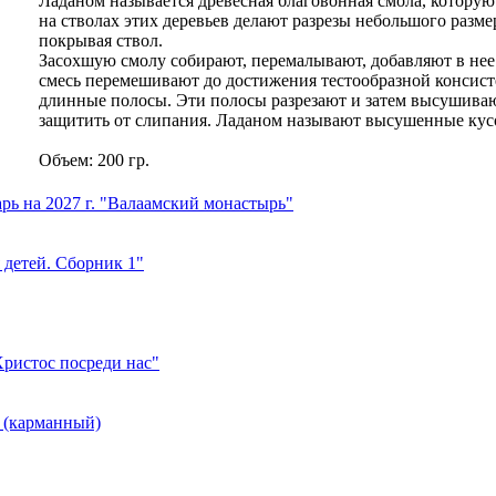
Ладаном называется древесная благовонная смола, которую
на стволах этих деревьев делают разрезы небольшого разме
покрывая ствол.
Засохшую смолу собирают, перемалывают, добавляют в нее
смесь перемешивают до достижения тестообразной консист
длинные полосы. Эти полосы разрезают и затем высушиваю
защитить от слипания. Ладаном называют высушенные кус
Объем: 200 гр.
ь на 2027 г. "Валаамский монастырь"
детей. Сборник 1"
ристос посреди нас"
 (карманный)