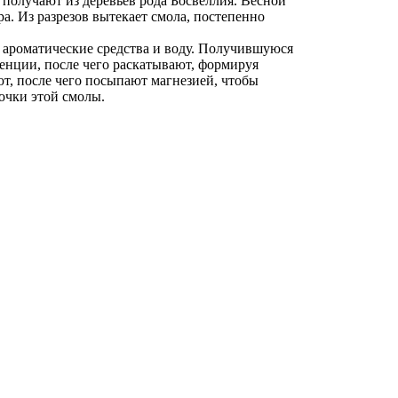
 получают из деревьев рода Босвеллия. Весной
ра. Из разрезов вытекает смола, постепенно
 ароматические средства и воду. Получившуюся
енции, после чего раскатывают, формируя
т, после чего посыпают магнезией, чтобы
очки этой смолы.