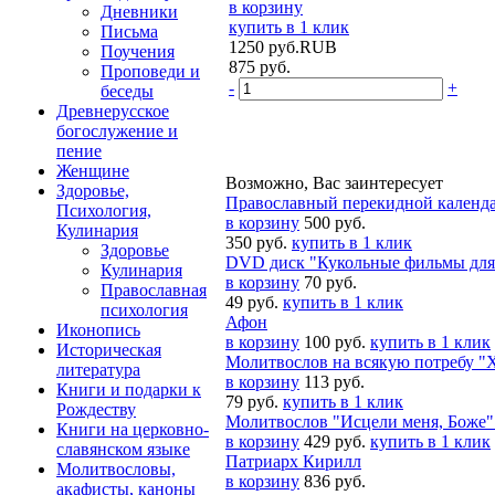
в корзину
Дневники
купить в 1 клик
Письма
1250
руб.
RUB
Поучения
875
руб.
Проповеди и
-
+
беседы
Древнерусское
богослужение и
пение
Женщине
Возможно, Вас заинтересует
Здоровье,
Православный перекидной календар
Психология,
в корзину
500 руб.
Кулинария
350 руб.
купить в 1 клик
Здоровье
DVD диск "Кукольные фильмы для 
Кулинария
в корзину
70 руб.
Православная
49 руб.
купить в 1 клик
психология
Афон
Иконопись
в корзину
100 руб.
купить в 1 клик
Историческая
Молитвослов на всякую потребу "Х
литература
в корзину
113 руб.
Книги и подарки к
79 руб.
купить в 1 клик
Рождеству
Молитвослов "Исцели меня, Боже"
Книги на церковно-
в корзину
429 руб.
купить в 1 клик
славянском языке
Патриарх Кирилл
Молитвословы,
в корзину
836 руб.
акафисты, каноны