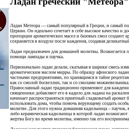
Ладан греческий "Метеора"
Ладан Метеора — самый популярный в Греции, и самый п
Церкви. Он идеально сочетает в себе высокое качество и 
пропорции ароматических масел и базовых смол создают а
сохраняется в воздухе после каждения, создавая деликатн
Ладан предназначен для домашней молитвы. Возжигается л
помощи лампады и паучка.
Первоначально ладан делали, скатывая в шарики смесь изм
ароматическим маслом мирры. По образцу афонского лада
частными предприятиями, по хранящимся в тайне рецепта
как со смолой босвеллии, так и со смолами можжевельника,
Православный ладан традиционно применяют для каждения
священники добавляют его в кадило для ладана на раскале
начинает распространяться приятный сладковатый аромат 
использовать дома, чтобы помочь верующему создать особы
молитве. Для этого нужна домашняя кадильница – паучок, 
либо керамическая кадильница в которой ладан возжигают 
жертва Богу во время молитвы, именно так его восприним