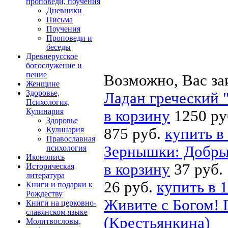
проповеди, поучения
Дневники
Письма
Поучения
Проповеди и
беседы
Древнерусское
богослужение и
пение
Возможно, Вас за
Женщине
Здоровье,
Ладан греческий 
Психология,
Кулинария
в корзину
1250 ру
Здоровье
Кулинария
875 руб.
купить в
Православная
Зернышки: Добрые
психология
Иконопись
в корзину
37 руб.
Историческая
литература
26 руб.
купить в 1
Книги и подарки к
Рождеству
Живите с Богом! 
Книги на церковно-
славянском языке
(Крестьянкина)
Молитвословы,