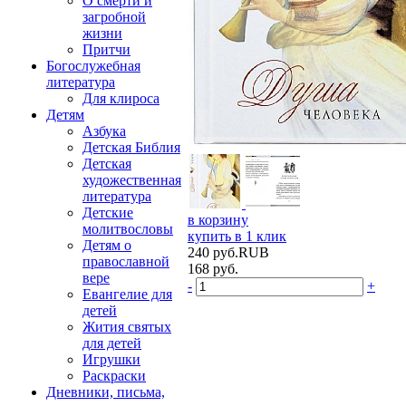
О смерти и
загробной
жизни
Притчи
Богослужебная
литература
Для клироса
Детям
Азбука
Детская Библия
Детская
художественная
литература
Детские
в корзину
молитвословы
купить в 1 клик
Детям о
240
руб.
RUB
православной
168
руб.
вере
-
+
Евангелие для
детей
Жития святых
для детей
Игрушки
Раскраски
Дневники, письма,