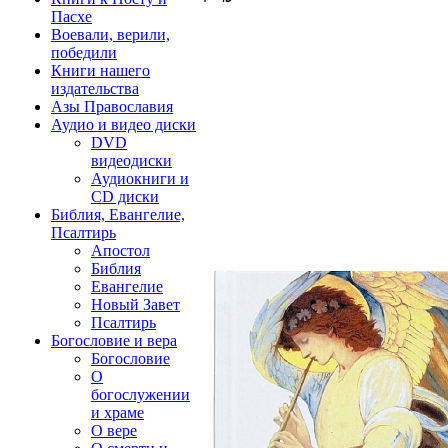
Пасхе
Воевали, верили,
победили
Книги нашего
издательства
Азы Православия
Аудио и видео диски
DVD
видеодиски
Аудиокниги и
CD диски
Библия, Евангелие,
Псалтирь
Апостол
Библия
Евангелие
Новый Завет
Псалтирь
Богословие и вера
Богословие
О
богослужении
и храме
О вере