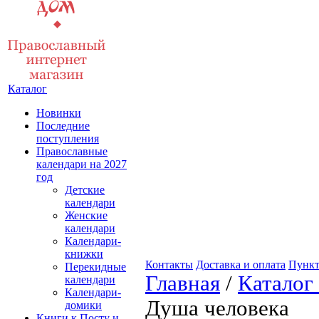
Каталог
Новинки
Последние
поступления
Православные
календари на 2027
год
Детские
календари
Женские
календари
Календари-
книжки
Контакты
Доставка и оплата
Пункт
Перекидные
Главная
/
Каталог
календари
Календари-
Душа человека
домики
Книги к Посту и