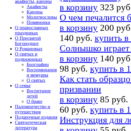
акафисты, каноны
в корзину
323 руб
Акафисты
Каноны
О чем печалится 
Молитвословы
Помянники
в корзину
200 руб
О православных
праздниках
140 руб.
купить в
О Пресвятой
Богородице
Солнышко играет 
О Романовых
О святых и
в корзину
140 руб
подвижниках
Биографии
98 руб.
купить в 1
Воспоминания
и мемуары
Как стать образц
О святых
О семье
призвании
Воспитание
детей
в корзину
85 руб.
О браке
Паломничество и
60 руб.
купить в 1
путешествия
Подарочные издания
Инструкция для л
Святоотеческая
литература
в корзину
55 руб.