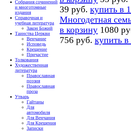
Собрания сочинений
39 руб.
купить в 1
и многотомные
издания
Многодетная семь
Справочная и
учебная литература
в корзину
1080 ру
Закон Божий
Таинства Церкви
756 руб.
купить в
Венчание
Исповедь
Крещение
Причастие
Толкования
Художественная
литература
Православная
поэзия
Православная
проза
Утварь
Гайтаны
Для
автомобиля
Для Венчания
Для Крещения
Записки