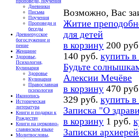
проповеди, поучения
Дневники
Возможно, Вас за
Письма
Поучения
Житие преподобно
Проповеди и
беседы
для детей
Древнерусское
богослужение и
в корзину
200 руб
пение
Женщине
140 руб.
купить в
Здоровье,
Психология,
Будьте солнышкам
Кулинария
Здоровье
Алексии Мечёве
Кулинария
Православная
в корзину
470 руб
психология
Иконопись
329 руб.
купить в
Историческая
литература
Записка "О здрав
Книги и подарки к
Рождеству
в корзину
1 руб.
к
Книги на церковно-
славянском языке
Записки архиерей
Молитвословы,