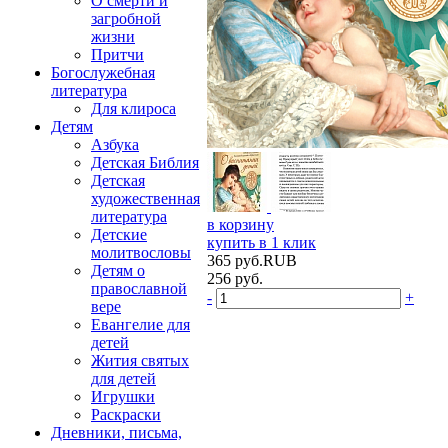
О смерти и
загробной
жизни
Притчи
Богослужебная
литература
Для клироса
Детям
Азбука
Детская Библия
Детская
художественная
литература
в корзину
Детские
купить в 1 клик
молитвословы
365
руб.
RUB
Детям о
256
руб.
православной
-
+
вере
Евангелие для
детей
Жития святых
для детей
Игрушки
Раскраски
Дневники, письма,