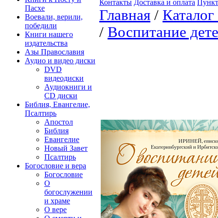
Контакты
Доставка и оплата
Пункт
Пасхе
Главная
/
Каталог
Воевали, верили,
победили
/
Воспитание дет
Книги нашего
издательства
Азы Православия
Аудио и видео диски
DVD
видеодиски
Аудиокниги и
CD диски
Библия, Евангелие,
Псалтирь
Апостол
Библия
Евангелие
Новый Завет
Псалтирь
Богословие и вера
Богословие
О
богослужении
и храме
О вере