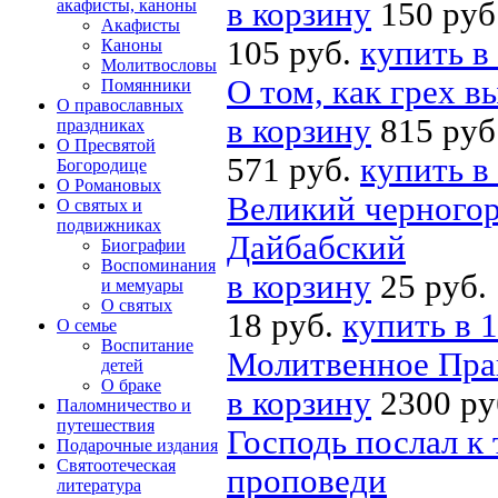
акафисты, каноны
в корзину
150 руб
Акафисты
105 руб.
купить в
Каноны
Молитвословы
О том, как грех в
Помянники
О православных
в корзину
815 руб
праздниках
О Пресвятой
571 руб.
купить в
Богородице
О Романовых
Великий черного
О святых и
подвижниках
Дайбабский
Биографии
Воспоминания
в корзину
25 руб.
и мемуары
О святых
18 руб.
купить в 1
О семье
Воспитание
Молитвенное Прав
детей
О браке
в корзину
2300 ру
Паломничество и
путешествия
Господь послал к
Подарочные издания
Святоотеческая
проповеди
литература