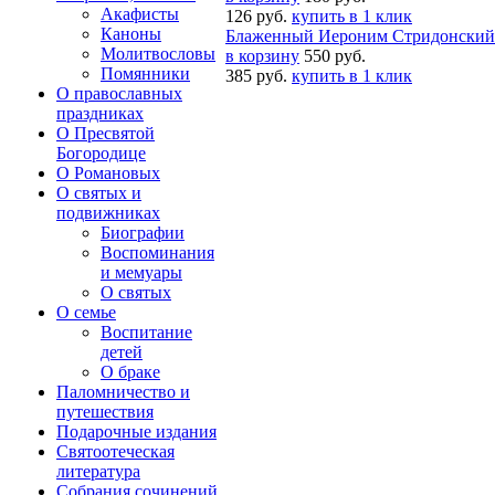
Акафисты
126 руб.
купить в 1 клик
Каноны
Блаженный Иероним Стридонский
Молитвословы
в корзину
550 руб.
Помянники
385 руб.
купить в 1 клик
О православных
праздниках
О Пресвятой
Богородице
О Романовых
О святых и
подвижниках
Биографии
Воспоминания
и мемуары
О святых
О семье
Воспитание
детей
О браке
Паломничество и
путешествия
Подарочные издания
Святоотеческая
литература
Собрания сочинений