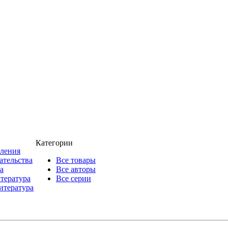
Категории
пления
ательства
Все товары
а
Все авторы
итература
Все серии
итература