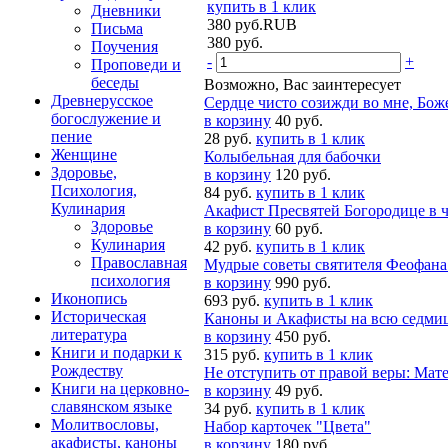
купить в 1 клик
Дневники
380
руб.
RUB
Письма
380
руб.
Поучения
-
+
Проповеди и
беседы
Возможно, Вас заинтересует
Древнерусское
Сердце чисто созижди во мне, Бож
богослужение и
в корзину
40 руб.
пение
28 руб.
купить в 1 клик
Женщине
Колыбельная для бабочки
Здоровье,
в корзину
120 руб.
Психология,
84 руб.
купить в 1 клик
Кулинария
Акафист Пресвятей Богородице в ч
Здоровье
в корзину
60 руб.
Кулинария
42 руб.
купить в 1 клик
Православная
Мудрые советы святителя Феофана
психология
в корзину
990 руб.
Иконопись
693 руб.
купить в 1 клик
Историческая
Каноны и Акафисты на всю седмиц
литература
в корзину
450 руб.
Книги и подарки к
315 руб.
купить в 1 клик
Рождеству
Не отступить от правой веры: Ма
Книги на церковно-
в корзину
49 руб.
славянском языке
34 руб.
купить в 1 клик
Молитвословы,
Набор карточек "Цвета"
акафисты, каноны
в корзину
180 руб.