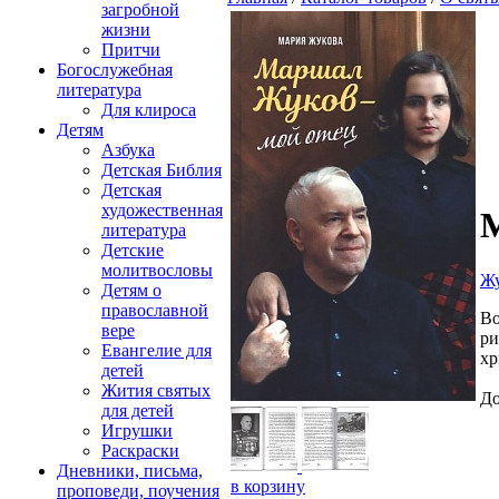
загробной
жизни
Притчи
Богослужебная
литература
Для клироса
Детям
Азбука
Детская Библия
Детская
художественная
М
литература
Детские
молитвословы
Жу
Детям о
православной
Во
вере
ри
Евангелие для
хр
детей
Жития святых
До
для детей
Игрушки
Раскраски
Дневники, письма,
в корзину
проповеди, поучения