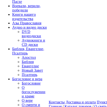
Пасхе
Воевали, верили,
победили
Книги нашего
издательства
Азы Православия
Аудио и видео диски
DVD
видеодиски
Аудиокниги и
CD диски
Библия, Евангелие,
Псалтирь
Апостол
Библия
Евангелие
Новый Завет
Псалтирь
Богословие и вера
Богословие
О
богослужении
и храме
О вере
Контакты
Доставка и оплата
Пункт
О смерти и
Главная
/
Каталог товаров
/
О свят