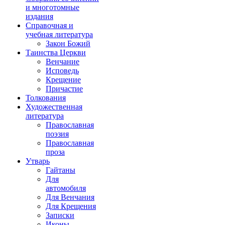
и многотомные
издания
Справочная и
учебная литература
Закон Божий
Таинства Церкви
Венчание
Исповедь
Крещение
Причастие
Толкования
Художественная
литература
Православная
поэзия
Православная
проза
Утварь
Гайтаны
Для
автомобиля
Для Венчания
Для Крещения
Записки
Иконы