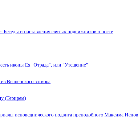
е: Беседы и наставления святых подвижников о посте
есть иконы Ея "Отрада", или "Утешение"
 из Вышенского затвора
у (Терирем)
териалы исповеднического подвига преподобного Максима Испо