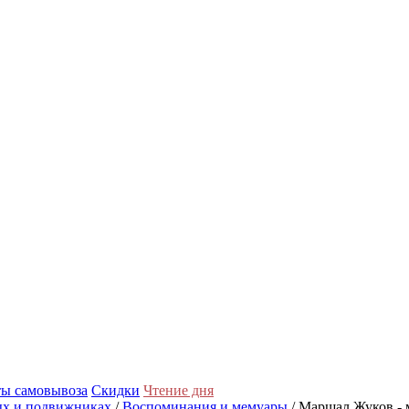
ы самовывоза
Скидки
Чтение дня
ых и подвижниках
/
Воспоминания и мемуары
/ Маршал Жуков - 