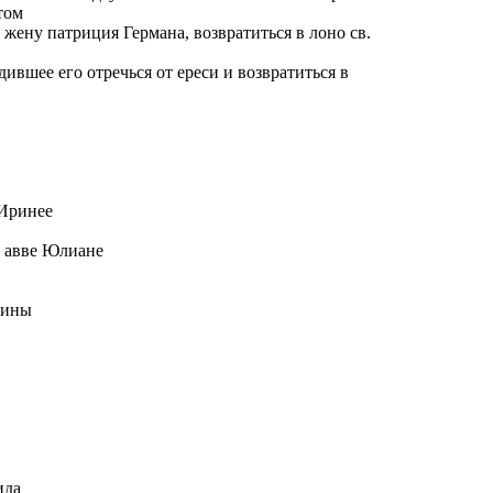
том
жену патриция Германа, возвратиться в лоно св.
ившее его отречься от ереси и возвратиться в
 Иринее
, авве Юлиане
щины
ида