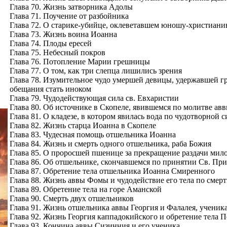
Глава 70. Жизнь затворника Адолы
Глава 71. Поучение от разбойника
Глава 72. О старике-убийце, оклеветавшем юношу-христиани
Глава 73. Жизнь воина Иоанна
Глава 74. Плоды ересей
Глава 75. Небесный покров
Глава 76. Потопление Марии грешницы
Глава 77. О том, как три слепца лишились зрения
Глава 78. Изумительное чудо умершей девицы, удержавшей гра
обещания стать иноком
Глава 79. Чудодействующая сила св. Евхаристии
Глава 80. Об источнике в Скопеле, явившемся по молитве ав
Глава 81. О кладезе, в котором явилась вода по чудотворной с
Глава 82. Жизнь старца Иоанна в Скопеле
Глава 83. Чудесная помощь отшельника Иоанна
Глава 84. Жизнь и смерть одного отшельника, раба Божия
Глава 85. О проросшей пшенице за прекращение раздачи мил
Глава 86. Об отшельнике, скончавшемся по принятии Св. Пр
Глава 87. Обретение тела отшельника Иоанна Смиренного
Глава 88. Жизнь аввы Фомы и чудодействие его тела по смер
Глава 89. Обретение тела на горе Аманской
Глава 90. Смерть двух отшельников
Глава 91. Жизнь отшельника аввы Георгия и Фалалея, ученика
Глава 92. Жизнь Георгия каппадокийского и обретение тела П
Глава 93. Кончина аввы Сизинния и его ученика