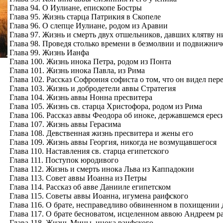
Глава 94. О Иулиане, епископе Бостры
Глава 95. Жизнь старца Патрикия в Скопеле
Глава 96. О слепце Иулиане, родом из Аравии
Глава 97. Жизнь и смерть двух отшельников, давших клятву ни
Глава 98. Проведя столько времени в безмолвии и подвижниче
Глава 99. Жизнь Ианфа
Глава 100. Жизнь инока Петра, родом из Понта
Глава 101. Жизнь инока Павла, из Рима
Глава 102. Рассказ Софрония софиста о том, что он видел пе
Глава 103. Жизнь и добродетели аввы Стратегия
Глава 104. Жизнь аввы Нонна пресвитера
Глава 105. Жизнь св. старца Христофора, родом из Рима
Глава 106. Рассказ аввы Феодора об иноке, державшемся ере
Глава 107. Жизнь аввы Герасима
Глава 108. Девственная жизнь пресвитера и жены его
Глава 109. Жизнь аввы Георгия, никогда не возмущавшегося
Глава 110. Наставления св. старца египетского
Глава 111. Поступок юродивого
Глава 112. Жизнь и смерть инока Льва из Каппадокии
Глава 113. Совет аввы Иоанна из Петры
Глава 114. Рассказ об авве Данииле египетском
Глава 115. Советы аввы Иоанна, игумена раифского
Глава 116. О брате, несправедливо обвиненном в похищении 
Глава 117. О брате бесноватом, исцеленном аввою Андреем 
Глава 118. Жизнь Мины, инока раифского