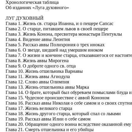
Хронологическая таблица
Об изданиях «Луга духовного»
ЛУГ ДУХОВНЫЙ
Глава 1. Жизнь св. старца Иоанна, и о пещере Сапсас
Глава 2. О старце, питавшем львов в своей пещере
Глава 3. Жизнь Конона, пресвитера монастыря Пентуклы
Глава 4. Видение аввы Леонтия
Глава 5. Рассказ аввы Полихрония о трех иноках
Глава 6. О звезде, шедшей над умершим иноком
Глава 7. О жизни и кончине старца, отказавшегося от настоя
Глава 8. Жизнь аввы Мирогена
Глава 9. О доброте одного св. отца
Глава 10. Жизнь отшельника Варнавы
Глава 11. Жизнь аввы Агиодула
Глава 12. Слово аввы Олимпия
Глава 13. Жизнь отшельника аввы Марка
Глава 14. О брате, который был обуреваем помыслами блуда и
Глава 15. Чудесное происшествие с аввой Кононом
Глава 16. Рассказ аввы Николая о себе самом и о своих спутн
Глава 17. Жизнь великого старца
Глава 18. Жизнь другого старца, который спал со львами
Глава 19. Рассказ аввы Илии о себе самом
Глава 20. Обращение одного воина вследствие оказанной ем
Глава 21. Смерть отшельника и его убийцы