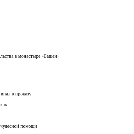
тельства в монастыре «Башен»
 впал в проказу
иках
у чудесной помощи