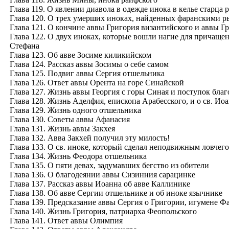
Глава 119. О явлении диавола в одежде инока в келье старца 
Глава 120. О трех умерших иноках, найденных фаранскими 
Глава 121. О кончине аввы Григория византийского и аввы Г
Глава 122. О двух иноках, которые вошли нагие для причаще
Стефана
Глава 123. Об авве Зосиме киликийском
Глава 124. Рассказ аввы Зосимы о себе самом
Глава 125. Подвиг аввы Сергия отшельника
Глава 126. Ответ аввы Орента на горе Синайской
Глава 127. Жизнь аввы Георгия с горы Синая и поступок бла
Глава 128. Жизнь Аделфия, епископа Арабесского, и о св. Иоа
Глава 129. Жизнь одного отшельника
Глава 130. Советы аввы Афанасия
Глава 131. Жизнь аввы Закхея
Глава 132. Авва Закхей получил эту милость!
Глава 133. О св. иноке, который сделал неподвижным ловчего
Глава 134. Жизнь Феодора отшельника
Глава 135. О пяти девах, задумавших бегство из обители
Глава 136. О благодеянии аввы Сизинния сарацинке
Глава 137. Рассказ аввы Иоанна об авве Каллинике
Глава 138. Об авве Сергии отшельнике и об иноке язычнике
Глава 139. Предсказание аввы Сергия о Григории, игумене Ф
Глава 140. Жизнь Григория, патриарха Феопольского
Глава 141. Ответ аввы Олимпия