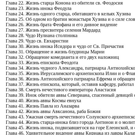
Глава 22. Жизнь старца Конона из обители св. Феодосия
Глава 23. Жизнь инока Феодула
Глава 24. Жизнь одного старца, обитавшего в кельях Хузива
Глава 25. Об одном из братии монастыря Хузива и о силе сло
Глава 26. Жизнь брата Феофана и его дивное видение
Глава 27. Жизнь пресвитера селения Мардард
Глава 28. Чудо Иулиана столпника
Глава 29. Чудо св. Евхаристии
Глава 30. Жизнь инока Исидора и чудо от Св. Причастия
Глава 31. Обращение и жизнь блудницы Марии
Глава 32. Обращение комедианта и его двух наложниц
Глава 33. Жизнь епископа Феодота
Глава 34. Жизнь чудного Александра, патриарха Антиохийск
Глава 35. Жизнь Иерусалимского архиепископа Илии и о Фла
Глава 36. Жизнь Антиохийского патриарха Ефрема и обращен
Глава 37. Жизнь епископа, который, оставив кафедру, работал
Глава 38. Смерть нечестивого императора Анастасия
Глава 39. Инок обители аввы Севериана, спасенный девицей 
Глава 40. Жизнь аввы Космы евнуха
Глава 41. Жизнь Павла из Аназарва
Глава 42. Жизнь аввы Авксанона, раба Божия
Глава 43. Ужасная смерть нечестивого Солунского архиеписк
Глава 44. Жизнь старца-инока близ города Антинои и о моли
Глава 45. Жизнь инока, подвизавшегося на горе Елеонской, 
Глава 46. Удивительное видение аввы Кириака из лавры Кала