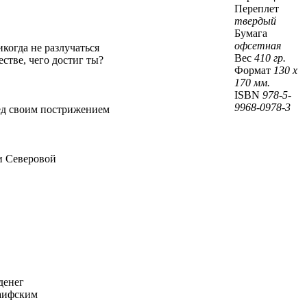
Переплет
твердый
Бумага
офсетная
когда не разлучаться
Вес
410 гр.
стве, чего достиг ты?
Формат
130 х
170 мм.
ISBN
978-5-
9968-0978-3
ред своим пострижением
си Северовой
денег
раифским