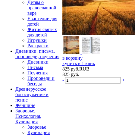
Детям о
православной
вере
Евангелие для
детей
Жития святых
для детей
Игрушки
Раскраски
Дневники, письма,
проповеди, поучения
в корзину
Дневники
купить в 1 клик
Письма
825
руб.
RUB
Поучения
825
руб.
Проповеди и
-
+
беседы
Древнерусское
богослужение и
пение
Женщине
Здоровье,
Психология,
Кулинария
Здоровье
Кулинария