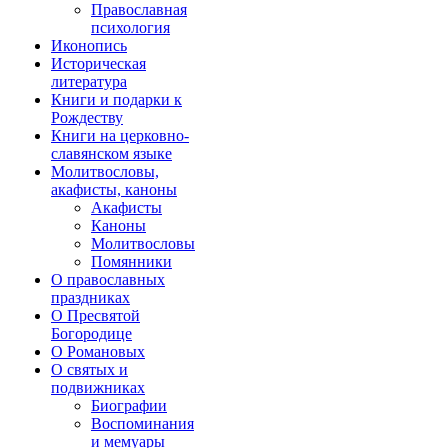
Православная
психология
Иконопись
Историческая
литература
Книги и подарки к
Рождеству
Книги на церковно-
славянском языке
Молитвословы,
акафисты, каноны
Акафисты
Каноны
Молитвословы
Помянники
О православных
праздниках
О Пресвятой
Богородице
О Романовых
О святых и
подвижниках
Биографии
Воспоминания
и мемуары