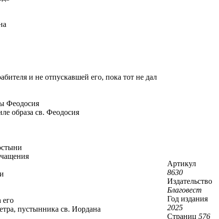
на
бителя и не отпускавшей его, пока тот не дал
вы Феодосия
иле образа св. Феодосия
остыни
ичащения
Артикул
8630
ти
Издательство
Благовест
Год издания
 его
2025
етра, пустынника св. Иордана
Страниц
576