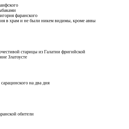
раифского
рыбаками
ригория фаранского
ния в храм и не были никем видимы, кроме аввы
гочестивой старицы из Галатии фригийской
нне Златоусте
 сарацинского на два дня
аранской обители