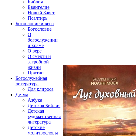
Библия
Евангелие
Новый Завет
Псалтирь
Богословие и вера
Богословие
О
богослужении
и храме
О вере
О смерти и
загробной
жизни
Притчи
Богослужебная
литература
Для клироса
Детям
Азбука
Детская Библия
Детская
художественная
литература
Детские
молитвословы