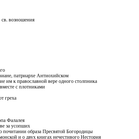
в св. возношения
ого
виане, патриархе Антиохийском
ие им к православной вере одного столпника
 вместе с плотниками
от греха
опа Фалалея
тве за усопших
и о почитании образа Пресвятой Богородицы
монской и о двух книгах нечестивого Нестория