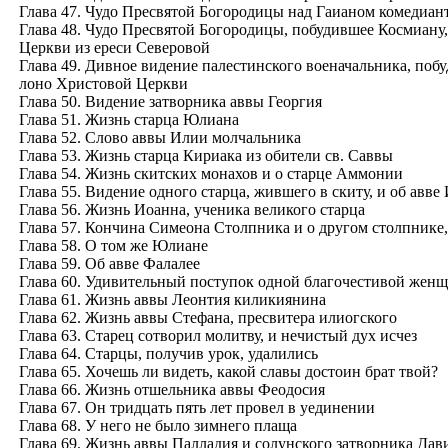
Глава 47. Чудо Пресвятой Богородицы над Гаианом комедиан
Глава 48. Чудо Пресвятой Богородицы, побудившее Космиану, 
Церкви из ереси Северовой
Глава 49. Дивное видение палестинского военачальника, побуд
лоно Христовой Церкви
Глава 50. Видение затворника аввы Георгия
Глава 51. Жизнь старца Юлиана
Глава 52. Слово аввы Илии молчальника
Глава 53. Жизнь старца Кириака из обители св. Саввы
Глава 54. Жизнь скитских монахов и о старце Аммонии
Глава 55. Видение одного старца, жившего в скиту, и об авве
Глава 56. Жизнь Иоанна, ученика великого старца
Глава 57. Кончина Симеона Столпника и о другом столпнике
Глава 58. О том же Юлиане
Глава 59. Об авве Фалалее
Глава 60. Удивительный поступок одной благочестивой жен
Глава 61. Жизнь аввы Леонтия киликиянина
Глава 62. Жизнь аввы Стефана, пресвитера илиогского
Глава 63. Старец сотворил молитву, и нечистый дух исчез
Глава 64. Старцы, получив урок, удалились
Глава 65. Хочешь ли видеть, какой славы достоин брат твой?
Глава 66. Жизнь отшельника аввы Феодосия
Глава 67. Он тридцать пять лет провел в уединении
Глава 68. У него не было зимнего плаща
Глава 69. Жизнь аввы Палладия и солунского затворника Дав