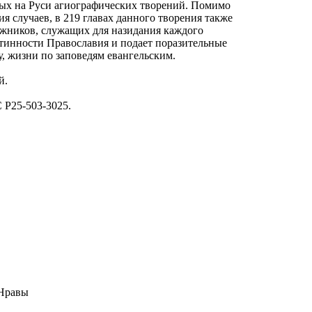
ых на Руси агиографических творений. Помимо
 случаев, в 219 главах данного творения также
жников, служащих для назидания каждого
стинности Православия и подает поразительные
 жизни по заповедям евангельским.
й.
 Р25-503-3025.
 Нравы