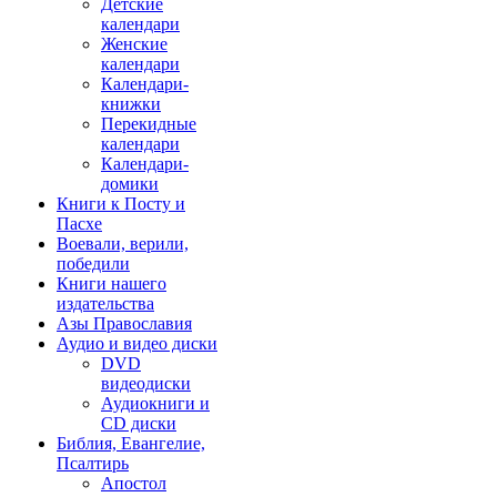
Детские
календари
Женские
календари
Календари-
книжки
Перекидные
календари
Календари-
домики
Книги к Посту и
Пасхе
Воевали, верили,
победили
Книги нашего
издательства
Азы Православия
Аудио и видео диски
DVD
видеодиски
Аудиокниги и
CD диски
Библия, Евангелие,
Псалтирь
Апостол