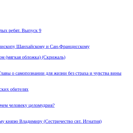
лых ребят. Выпуск 9
епископу Шанхайскому и Сан-Францисскому
м (мягкая обложка) (Скрижаль)
Главы о самопознании для жизни без страха и чувства вины
ских обителях
ачем человеку целомудрия?
у князю Владимиру (Сестричество свт. Игнатия)