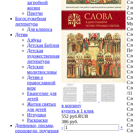
Сл
загробной
2 
жизни
Сл
Притчи
Сл
Богослужебная
Му
литература
Сл
Для клироса
Сл
Детям
Сл
Азбука
Сл
Детская Библия
Пе
Детская
Сл
художественная
Сл
литература
Сл
Детские
Сл
молитвословы
Сл
Детям о
Сл
православной
Сл
вере
/1
Евангелие для
Сл
детей
Сл
Жития святых
в корзину
Сл
для детей
купить в 1 клик
Сл
Игрушки
552
руб.
RUB
Сл
Раскраски
386
руб.
Сл
Дневники, письма,
-
+
Сл
проповеди, поучения