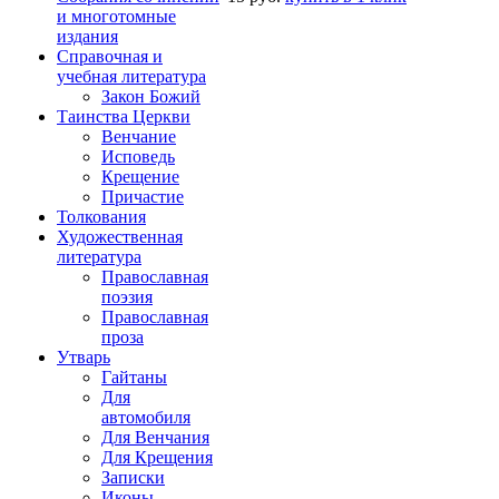
и многотомные
издания
Справочная и
учебная литература
Закон Божий
Таинства Церкви
Венчание
Исповедь
Крещение
Причастие
Толкования
Художественная
литература
Православная
поэзия
Православная
проза
Утварь
Гайтаны
Для
автомобиля
Для Венчания
Для Крещения
Записки
Иконы