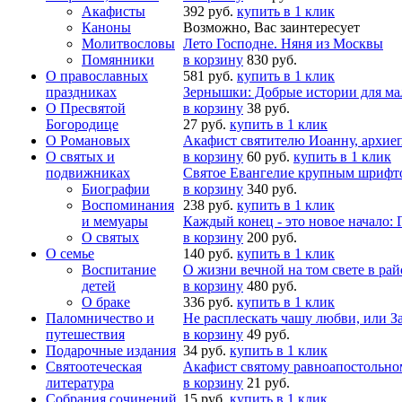
Акафисты
392 руб.
купить в 1 клик
Каноны
Возможно, Вас заинтересует
Молитвословы
Лето Господне. Няня из Москвы
Помянники
в корзину
830 руб.
О православных
581 руб.
купить в 1 клик
праздниках
Зернышки: Добрые истории для ма
О Пресвятой
в корзину
38 руб.
Богородице
27 руб.
купить в 1 клик
О Романовых
Акафист святителю Иоанну, архи
О святых и
в корзину
60 руб.
купить в 1 клик
подвижниках
Святое Евангелие крупным шрифто
Биографии
в корзину
340 руб.
Воспоминания
238 руб.
купить в 1 клик
и мемуары
Каждый конец - это новое начало: 
О святых
в корзину
200 руб.
О семье
140 руб.
купить в 1 клик
Воспитание
О жизни вечной на том свете в рай
детей
в корзину
480 руб.
О браке
336 руб.
купить в 1 клик
Паломничество и
Не расплескать чашу любви, или З
путешествия
в корзину
49 руб.
Подарочные издания
34 руб.
купить в 1 клик
Святоотеческая
Акафист святому равноапостольном
литература
в корзину
21 руб.
Собрания сочинений
15 руб.
купить в 1 клик