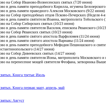
ово на Собор Иваново-Вознесенских святых (7/20 июня)
ово в день памяти преподобного Кирилла, игумена Белозерского 
ово в день памяти праведного Алексия Московского (9/22 июня)
ово на Собор преподобных отцов Псково-Печерских (Неделя 4-я
ово в день памяти святителя Иоанна, митрополита Тобольского (
ово на Собор Сибирских святых (10/23 июня)
ово в день памяти святителя Василия, епископа Рязанского (10/2
ово на Собор Рязанских святых (10/23 июня)
ово в день памяти святого апостола Варфоломея (11/24 июня)
ово в день памяти святого апостола Варнавы (11/24 июня)
ово в день памяти преподобного Мефодия Пешношского и святи
нстантинопольского (14/27 июня)
ово на Собор Дивеевских святых (14/27 июня)
ово в день памяти святителя Ионы, митрополита Московского и в
ово на перенесение мощей святителя Феофана, затворника Выше
святых. Книга третья: Июль
вятых. Книга первая: март, апрель, май
святых: Август