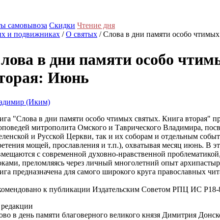
ы самовывоза
Скидки
Чтение дня
ых и подвижниках
/
О святых
/ Слова в дни памяти особо чтимых
лова в дни памяти особо чтим
торая: Июнь
адимир (Иким)
ига "Слова в дни памяти особо чтимых святых. Книга вторая" п
оповедей митрополита Омского и Таврического Владимира, пос
еленской и Русской Церкви, так и их соборам и отдельным собы
ретения мощей, прославления и т.п.), охватывая месяц июнь. В
вмещаются с современной духовно-нравственной проблематикой
оками, преломляясь через личный многолетний опыт архипастыр
ига предназначена для самого широкого круга православных чит
комендовано к публикации Издательским Советом РПЦ ИС Р18-
 редакции
ово в день памяти благоверного великого князя Димитрия Донско