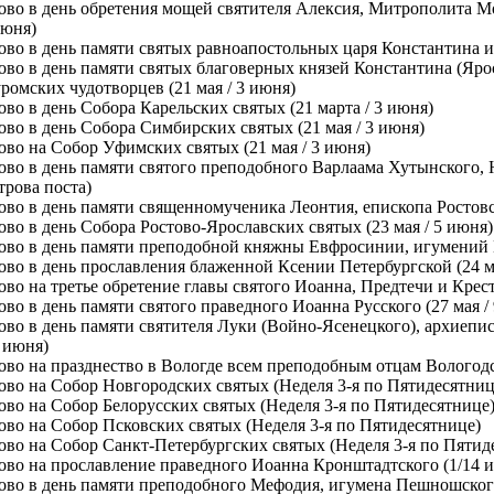
ово в день обретения мощей святителя Алексия, Митрополита Мос
июня)
ово в день памяти святых равноапостольных царя Константина и 
ово в день памяти святых благоверных князей Константина (Ярос
ромских чудотворцев (21 мая / 3 июня)
ово в день Собора Карельских святых (21 марта / 3 июня)
ово в день Собора Симбирских святых (21 мая / 3 июня)
ово на Собор Уфимских святых (21 мая / 3 июня)
ово в день памяти святого преподобного Варлаама Хутынского, 
трова поста)
ово в день памяти священномученика Леонтия, епископа Ростовск
ово в день Собора Ростово-Ярославских святых (23 мая / 5 июня)
ово в день памяти преподобной княжны Евфросинии, игумений П
ово в день прославления блаженной Ксении Петербургской (24 ма
ово на третье обретение главы святого Иоанна, Предтечи и Крест
ово в день памяти святого праведного Иоанна Русского (27 мая /
ово в день памяти святителя Луки (Войно-Ясенецкого), архиепи
1 июня)
ово на празднество в Вологде всем преподобным отцам Вологодс
ово на Собор Новгородских святых (Неделя 3-я по Пятидесятниц
ово на Собор Белорусских святых (Неделя 3-я по Пятидесятнице
ово на Собор Псковских святых (Неделя 3-я по Пятидесятнице)
ово на Собор Санкт-Петербургских святых (Неделя 3-я по Пятид
ово на прославление праведного Иоанна Кронштадтского (1/14 
ово в день памяти преподобного Мефодия, игумена Пешношского