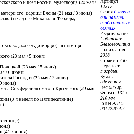
Артикул
ковского и всея России, Чудотворца (20 мая /
12217
Серия
Слова в
матери его, царицы Елены (21 мая / 3 июня)
дни памяти
лава) и чад его Михаила и Феодора,
особо чтимых
святых
Издательство
Сибирская
Благозвонница
Новгородского чудотворца (1-я пятница
Год издания
2018
ого (23 мая / 5 июня)
Страниц
736
Переплет
олоцкой (23 мая / 5 июня)
твердый
я / 6 июня)
Бумага
ителя Господня (25 мая / 7 июня)
офсетная
 9 июня)
Вес
685 гр.
скопа Симферопольского и Крымского (29 мая
Формат
135 х
210 мм.
ким (3-я неделя по Пятидесятнице)
ISBN
978-5-
е)
00127-034-4
)
есятнице)
июня)
 (4/17 июня)