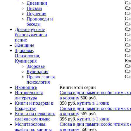
Сл
Дневники
Сл
Письма
Сл
Поучения
Сл
Проповеди и
Сл
беседы
Сл
Древнерусское
Сл
богослужение и
Сл
пение
Сл
Женщине
Сл
Здоровье,
Сл
Психология,
Ко
Кулинария
Сл
Здоровье
Сл
Кулинария
Сл
Православная
психология
Иконопись
Книги этой серии
Историческая
Слова в дни памяти особо чтимых 
литература
в корзину
500 руб.
Книги и подарки к
350 руб.
купить в 1 клик
Рождеству
Слова в дни памяти особо чтимых с
Книги на церковно-
в корзину
565 руб.
славянском языке
396 руб.
купить в 1 клик
Молитвословы,
Слова в дни памяти особо чтимых 
акафисты, каноны
в корзину
560 руб.