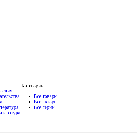
Категории
пления
ательства
Все товары
а
Все авторы
итература
Все серии
итература