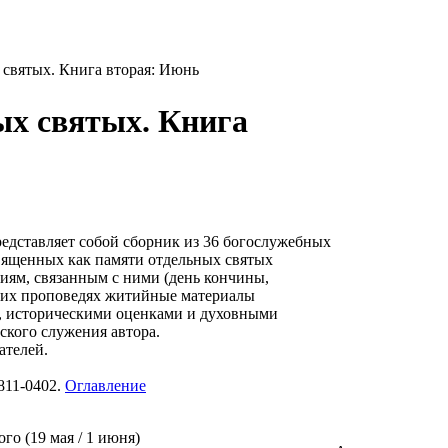
 святых. Книга вторая: Июнь
ых святых. Книга
редставляет собой сборник из 36 богослужебных
вященных как памяти отдельных святых
тиям, связанным с ними (день кончины,
 этих проповедях житийные материалы
, историческими оценками и духовными
ского служения автора.
ателей.
811-0402.
Оглавление
го (19 мая / 1 июня)