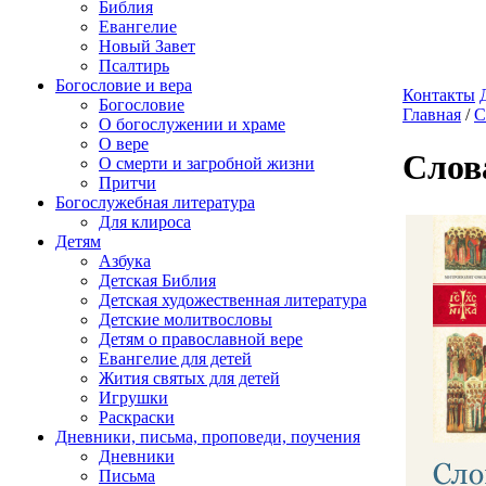
Библия
Евангелие
Новый Завет
Псалтирь
Богословие и вера
Контакты
Богословие
Главная
/
С
О богослужении и храме
О вере
Слов
О смерти и загробной жизни
Притчи
Богослужебная литература
Для клироса
Детям
Азбука
Детская Библия
Детская художественная литература
Детские молитвословы
Детям о православной вере
Евангелие для детей
Жития святых для детей
Игрушки
Раскраски
Дневники, письма, проповеди, поучения
Дневники
Письма