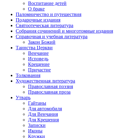
Воспитание детей
О браке
Паломничество и путешествия
Подарочные издания
Святоотеческая литература
Собрания сочинений и многотомные издания
Справочная и учебная литература
Закон Божий
Таинства Церкви
Венчание
Исповедь
Крещение
Причастие
Толкования
Художественная литература
Православная поэзия
Православная проза
Утварь
Гайтаны
Для автомобиля
Для Венчания
Для Крещения
Записки
Иконы
Кружки