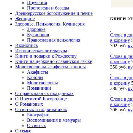
Поучения
Проповеди и беседы
Древнерусское богослужение и пение
книги эт
Женщине
Здоровье, Психология, Кулинария
Здоровье
Кулинария
Слова в дн
Православная психология
в корзину
Иконопись
392 руб.
ку
Историческая литература
Книги и подарки к Рождеству
Слова в дн
Книги на церковно-славянском языке
в корзину
Молитвословы, акафисты, каноны
350 руб.
ку
Акафисты
Каноны
Слова в дн
Молитвословы
в корзину
Помянники
386 руб.
ку
О православных праздниках
О Пресвятой Богородице
Слова в дн
О Романовых
в корзину
О святых и подвижниках
396 руб.
ку
Биографии
Воспоминания и мемуары
О святых
О семье