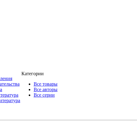
Категории
пления
ательства
Все товары
а
Все авторы
итература
Все серии
итература