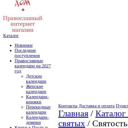
Каталог
Новинки
Последние
поступления
Православные
календари на 2027
год
Детские
календари
Женские
календари
Календари-
книжки
Контакты
Доставка и оплата
Пункт
Перекидные
Главная
/
Каталог
календари
Календари-
святых
/ Святость
домики
Книги к Посту и