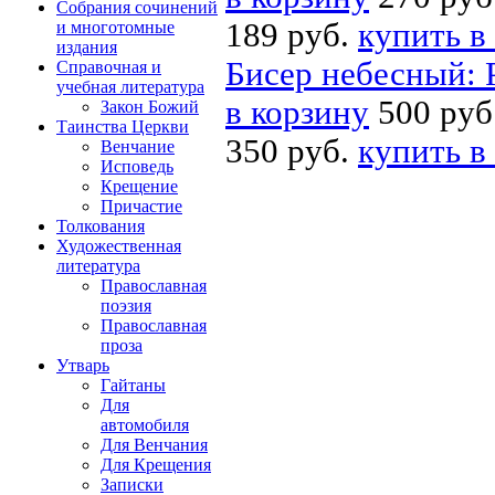
Собрания сочинений
189 руб.
купить в
и многотомные
издания
Бисер небесный: 
Справочная и
учебная литература
в корзину
500 руб
Закон Божий
Таинства Церкви
350 руб.
купить в
Венчание
Исповедь
Крещение
Причастие
Толкования
Художественная
литература
Православная
поэзия
Православная
проза
Утварь
Гайтаны
Для
автомобиля
Для Венчания
Для Крещения
Записки