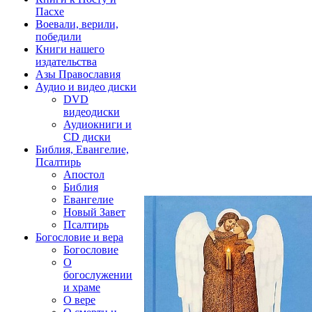
Пасхе
Воевали, верили,
победили
Книги нашего
издательства
Азы Православия
Аудио и видео диски
DVD
видеодиски
Аудиокниги и
CD диски
Библия, Евангелие,
Псалтирь
Апостол
Библия
Евангелие
Новый Завет
Псалтирь
Богословие и вера
Богословие
О
богослужении
и храме
О вере