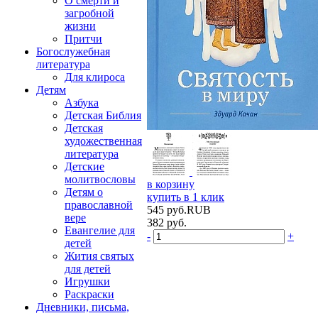
О смерти и
загробной
жизни
Притчи
Богослужебная
литература
Для клироса
Детям
Азбука
Детская Библия
Детская
художественная
литература
Детские
молитвословы
в корзину
Детям о
купить в 1 клик
православной
545
руб.
RUB
вере
382
руб.
Евангелие для
-
+
детей
Жития святых
для детей
Игрушки
Раскраски
Дневники, письма,