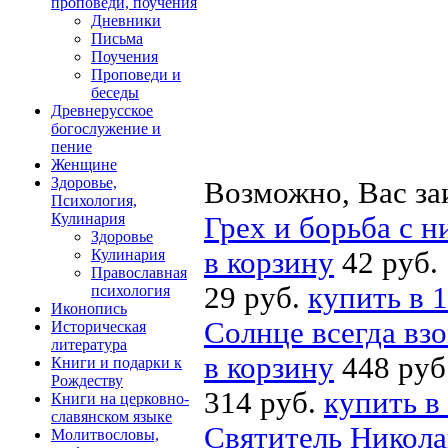
проповеди, поучения
Дневники
Письма
Поучения
Проповеди и
беседы
Древнерусское
богослужение и
пение
Женщине
Здоровье,
Возможно, Вас за
Психология,
Кулинария
Грех и борьба с н
Здоровье
Кулинария
в корзину
42 руб.
Православная
29 руб.
купить в 1
психология
Иконопись
Солнце всегда взо
Историческая
литература
в корзину
448 руб
Книги и подарки к
Рождеству
314 руб.
купить в
Книги на церковно-
славянском языке
Святитель Никола
Молитвословы,