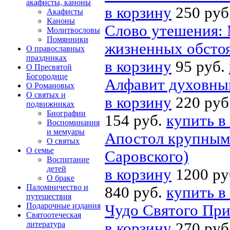
акафисты, каноны
в корзину
250 руб
Акафисты
Каноны
Слово утешения: 
Молитвословы
Помянники
жизненных обстоя
О православных
праздниках
в корзину
95 руб.
О Пресвятой
Богородице
Алфавит духовный
О Романовых
О святых и
в корзину
220 руб
подвижниках
Биографии
154 руб.
купить в
Воспоминания
и мемуары
Апостол крупным
О святых
О семье
Саровского)
Воспитание
детей
в корзину
1200 ру
О браке
Паломничество и
840 руб.
купить в
путешествия
Подарочные издания
Чудо Святого Пр
Святоотеческая
литература
в корзину
270 руб