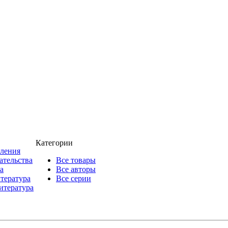
Категории
пления
ательства
Все товары
а
Все авторы
итература
Все серии
итература