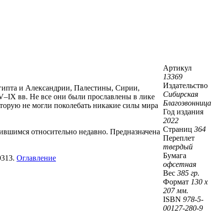
Артикул
13369
Издательство
гипта и Александрии, Палестины, Сирии,
Сибирская
–IX вв. Не все они были прославлены в лике
Благозвонница
которую не могли поколебать никакие силы мира
Год издания
2022
Страниц
364
вившимся относительно недавно. Предназначена
Переплет
твердый
Бумага
0313.
Оглавление
офсетная
Вес
385 гр.
Формат
130 х
207 мм.
ISBN
978-5-
00127-280-9