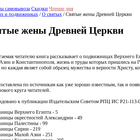
ы самовывоза
Скидки
Чтение дня
ых и подвижниках
/
О святых
/ Святые жены Древней Церкви
тые жены Древней Церкви
гаемая читателю книга рассказывает о подвижницах Верхнего Е
Азии и Константинополя, жизнь и труды которых пришлись на IV
 но каждая являет собой образец мужества и верности Христу, 
составлена по источникам как уже хорошо известным, так и поя
окого круга читателей.
ндовано к публикации Издательским Советом РПЦ ИС Р21-113-
ницы Верхнего Египта - 5
ницы окрестностей Александрии - 49
ницы Палестины - 99
ницы Сирии - 219
ницы Малой Азии - 251