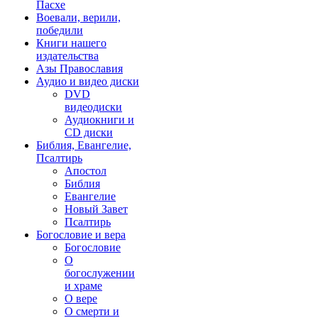
Пасхе
Воевали, верили,
победили
Книги нашего
издательства
Азы Православия
Аудио и видео диски
DVD
видеодиски
Аудиокниги и
CD диски
Библия, Евангелие,
Псалтирь
Апостол
Библия
Евангелие
Новый Завет
Псалтирь
Богословие и вера
Богословие
О
богослужении
и храме
О вере
О смерти и