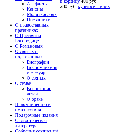
в корзину
400 руб.
Акафисты
280 руб.
купить в 1 клик
Каноны
Молитвословы
Помянники
О православных
праздниках
О Пресвятой
Богородице
О Романовых
О святых и
подвижниках
Биографии
Воспоминания
и мемуары
О святых
О семье
Воспитание
детей
О браке
Паломничество и
путешествия
Подарочные издания
Святоотеческая
литература
Собрания сочинений