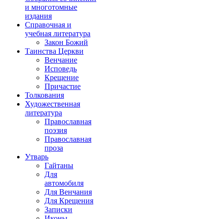
и многотомные
издания
Справочная и
учебная литература
Закон Божий
Таинства Церкви
Венчание
Исповедь
Крещение
Причастие
Толкования
Художественная
литература
Православная
поэзия
Православная
проза
Утварь
Гайтаны
Для
автомобиля
Для Венчания
Для Крещения
Записки
Иконы