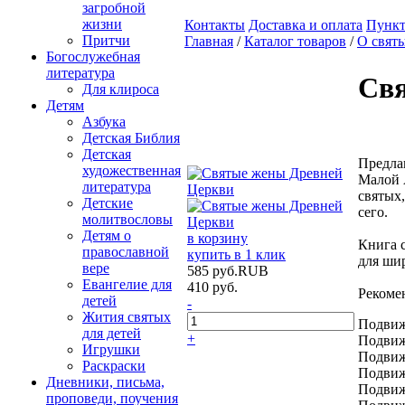
загробной
жизни
Контакты
Доставка и оплата
Пункт
Притчи
Главная
/
Каталог товаров
/
О свят
Богослужебная
литература
Свя
Для клироса
Детям
Азбука
Детская Библия
Детская
Предла
художественная
Малой 
литература
святых,
Детские
сего.
молитвословы
Детям о
в корзину
Книга 
православной
купить в 1 клик
для шир
вере
585
руб.
RUB
Евангелие для
410
руб.
Рекоме
детей
-
Жития святых
Подвиж
для детей
+
Подвиж
Игрушки
Подвиж
Раскраски
Подвиж
Дневники, письма,
Подвиж
проповеди, поучения