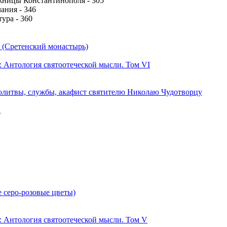
ницы Константинополя - 305
ания - 346
ура - 360
 (Сретенский монастырь)
 Антология святоотеческой мысли. Том VI
Молитвы, службы, акафист святителю Николаю Чудотворцу
а
 серо-розовые цветы)
 Антология святоотеческой мысли. Том V