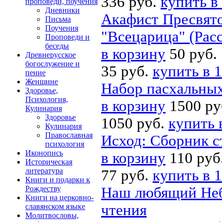
336 руб.
купить в
проповеди, поучения
Дневники
Акафист Пресвято
Письма
Поучения
"Всецарица" (Расс
Проповеди и
беседы
в корзину
50 руб.
Древнерусское
богослужение и
35 руб.
купить в 1
пение
Женщине
Набор пасхальных
Здоровье,
Психология,
в корзину
1500 ру
Кулинария
Здоровье
1050 руб.
купить 
Кулинария
Православная
Исход: Сборник с
психология
Иконопись
в корзину
110 руб
Историческая
литература
77 руб.
купить в 1
Книги и подарки к
Рождеству
Наш любящий Неб
Книги на церковно-
чтения
славянском языке
Молитвословы,