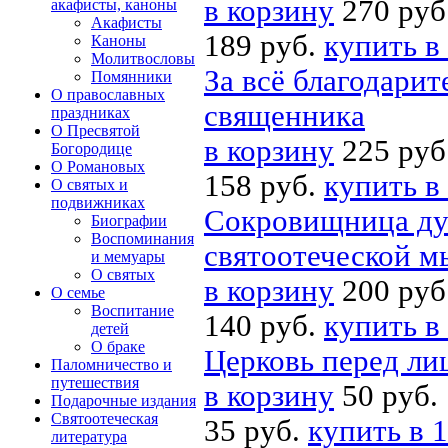
в корзину
270 руб
акафисты, каноны
Акафисты
189 руб.
купить в
Каноны
Молитвословы
За всё благодари
Помянники
О православных
священника
праздниках
О Пресвятой
в корзину
225 руб
Богородице
О Романовых
158 руб.
купить в
О святых и
подвижниках
Сокровищница ду
Биографии
Воспоминания
святоотеческой м
и мемуары
О святых
в корзину
200 руб
О семье
Воспитание
140 руб.
купить в
детей
О браке
Церковь перед ли
Паломничество и
путешествия
в корзину
50 руб.
Подарочные издания
Святоотеческая
35 руб.
купить в 1
литература