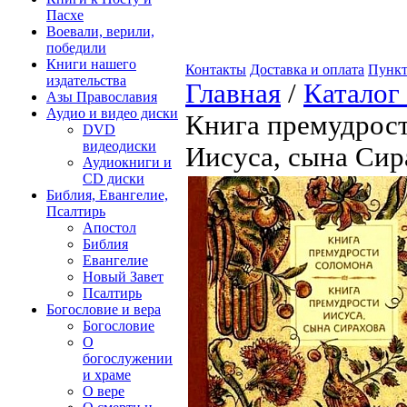
Пасхе
Воевали, верили,
победили
Книги нашего
Контакты
Доставка и оплата
Пункт
издательства
Главная
/
Каталог
Азы Православия
Аудио и видео диски
Книга премудрос
DVD
видеодиски
Иисуса, сына Сир
Аудиокниги и
CD диски
Библия, Евангелие,
Псалтирь
Апостол
Библия
Евангелие
Новый Завет
Псалтирь
Богословие и вера
Богословие
О
богослужении
и храме
О вере