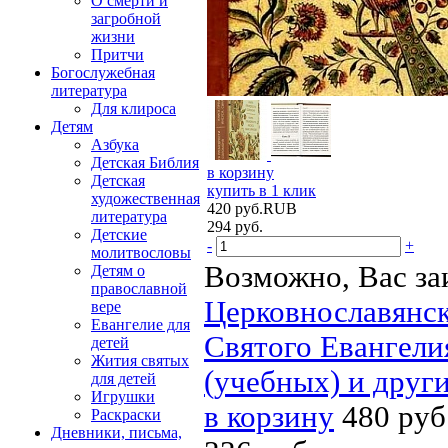
О смерти и
загробной
жизни
Притчи
Богослужебная
литература
Для клироса
Детям
Азбука
Детская Библия
в корзину
Детская
купить в 1 клик
художественная
420
руб.
RUB
литература
294
руб.
Детские
-
+
молитвословы
Возможно, Вас за
Детям о
православной
Церковнославянск
вере
Евангелие для
Святого Евангели
детей
Жития святых
(учебных) и друг
для детей
Игрушки
в корзину
480 руб
Раскраски
Дневники, письма,