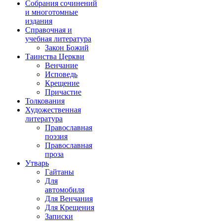
Собрания сочинений
и многотомные
издания
Справочная и
учебная литература
Закон Божий
Таинства Церкви
Венчание
Исповедь
Крещение
Причастие
Толкования
Художественная
литература
Православная
поэзия
Православная
проза
Утварь
Гайтаны
Для
автомобиля
Для Венчания
Для Крещения
Записки