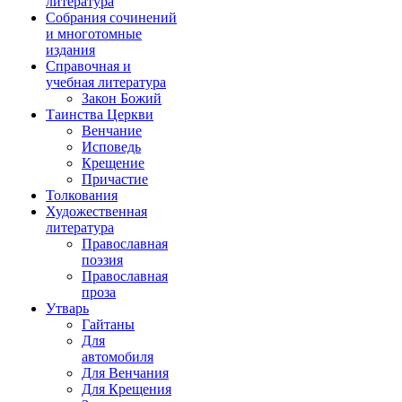
литература
Собрания сочинений
и многотомные
издания
Справочная и
учебная литература
Закон Божий
Таинства Церкви
Венчание
Исповедь
Крещение
Причастие
Толкования
Художественная
литература
Православная
поэзия
Православная
проза
Утварь
Гайтаны
Для
автомобиля
Для Венчания
Для Крещения