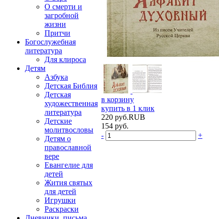
О смерти и
загробной
жизни
Притчи
Богослужебная
литература
Для клироса
Детям
Азбука
Детская Библия
Детская
в корзину
художественная
купить в 1 клик
литература
220
руб.
RUB
Детские
154
руб.
молитвословы
-
+
Детям о
православной
вере
Евангелие для
детей
Жития святых
для детей
Игрушки
Раскраски
Дневники, письма,