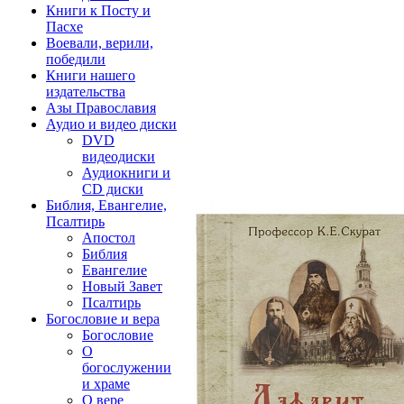
Книги к Посту и
Пасхе
Воевали, верили,
победили
Книги нашего
издательства
Азы Православия
Аудио и видео диски
DVD
видеодиски
Аудиокниги и
CD диски
Библия, Евангелие,
Псалтирь
Апостол
Библия
Евангелие
Новый Завет
Псалтирь
Богословие и вера
Богословие
О
богослужении
и храме
О вере