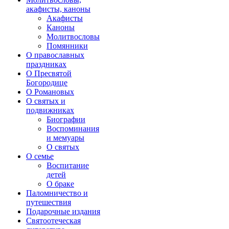
акафисты, каноны
Акафисты
Каноны
Молитвословы
Помянники
О православных
праздниках
О Пресвятой
Богородице
О Романовых
О святых и
подвижниках
Биографии
Воспоминания
и мемуары
О святых
О семье
Воспитание
детей
О браке
Паломничество и
путешествия
Подарочные издания
Святоотеческая