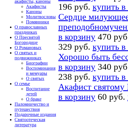
акафисты, каноны
196 руб.
купить в
Акафисты
Каноны
Сердце милующее:
Молитвословы
Помянники
преподобномучени
О православных
праздниках
в корзину
470 руб
О Пресвятой
Богородице
329 руб.
купить в
О Романовых
О святых и
Хорошо быть бес
подвижниках
Биографии
в корзину
340 руб
Воспоминания
и мемуары
238 руб.
купить в
О святых
О семье
Акафист святому 
Воспитание
детей
в корзину
60 руб.
О браке
Паломничество и
путешествия
Подарочные издания
Святоотеческая
литература