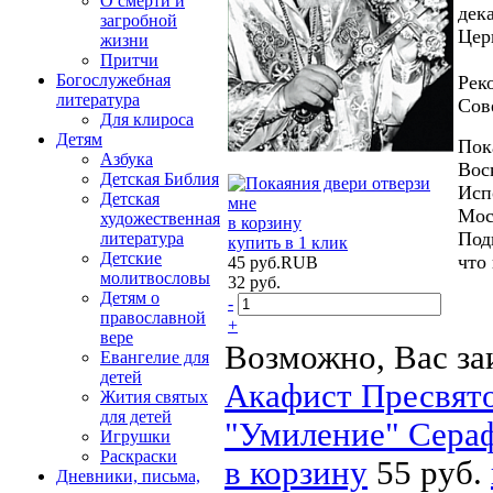
О смерти и
дек
загробной
Цер
жизни
Притчи
Богослужебная
Рек
литература
Сов
Для клироса
Детям
Пок
Азбука
Вос
Детская Библия
Исп
Детская
Мос
художественная
в корзину
Под
литература
купить в 1 клик
Детские
что
45
руб.
RUB
молитвословы
32
руб.
Детям о
-
православной
+
вере
Возможно, Вас за
Евангелие для
детей
Акафист Пресвято
Жития святых
для детей
"Умиление" Сераф
Игрушки
Раскраски
в корзину
55 руб.
Дневники, письма,