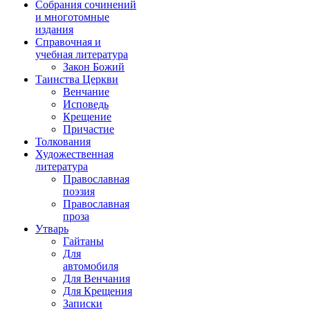
Собрания сочинений
и многотомные
издания
Справочная и
учебная литература
Закон Божий
Таинства Церкви
Венчание
Исповедь
Крещение
Причастие
Толкования
Художественная
литература
Православная
поэзия
Православная
проза
Утварь
Гайтаны
Для
автомобиля
Для Венчания
Для Крещения
Записки