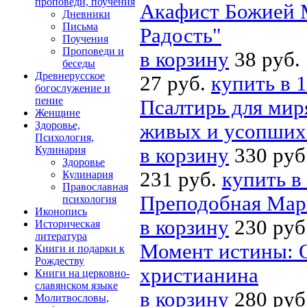
проповеди, поучения
Акафист Божией М
Дневники
Письма
Радость"
Поучения
Проповеди и
в корзину
38 руб.
беседы
Древнерусское
27 руб.
купить в 1
богослужение и
пение
Псалтирь для мир
Женщине
Здоровье,
живых и усопших
Психология,
Кулинария
в корзину
330 руб
Здоровье
231 руб.
купить в
Кулинария
Православная
Преподобная Мари
психология
Иконопись
в корзину
230 руб
Историческая
литература
Момент истины: О
Книги и подарки к
Рождеству
христианина
Книги на церковно-
славянском языке
в корзину
280 руб
Молитвословы,