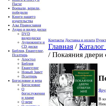
Пасхе
Воевали, верили,
победили
Книги нашего
издательства
Азы Православия
Аудио и видео диски
DVD
видеодиски
Контакты
Доставка и оплата
Пункт
Аудиокниги и
Главная
/
Каталог
CD диски
Библия, Евангелие,
/ Покаяния двери
Псалтирь
Апостол
Библия
Евангелие
Новый Завет
П
Псалтирь
Богословие и вера
Богословие
О
Яру
богослужении
и храме
В к
О вере
Ник