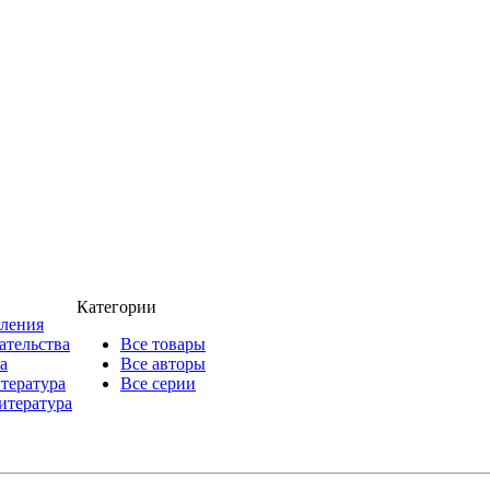
Категории
пления
ательства
Все товары
а
Все авторы
итература
Все серии
итература