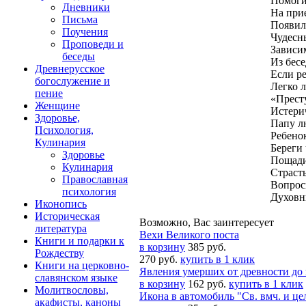
Помоги
Дневники
На прие
Письма
Появил
Поучения
Чудесны
Проповеди и
Зависим
беседы
Из бесе
Древнерусское
Если ре
богослужение и
Легко 
пение
«Прест
Женщине
Истери
Здоровье,
Папу лю
Психология,
Ребенок
Кулинария
Береги 
Здоровье
Пощади
Кулинария
Страсть
Православная
Вопрос
психология
Духовн
Иконопись
Историческая
Возможно, Вас заинтересует
литература
Вехи Великого поста
Книги и подарки к
в корзину
385 руб.
Рождеству
270 руб.
купить в 1 клик
Книги на церковно-
Явления умерших от древности до
славянском языке
в корзину
162 руб.
купить в 1 клик
Молитвословы,
Икона в автомобиль "Св. вмч. и ц
акафисты, каноны