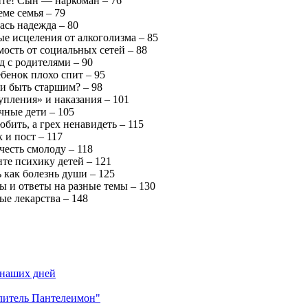
те! Сын — наркоман – 76
ме семья – 79
ась надежда – 80
е исцеления от алкоголизма – 85
ость от социальных сетей – 88
д с родителями – 90
бенок плохо спит – 95
ли быть старшим? – 98
упления» и наказания – 101
чные дети – 105
бить, а грех ненавидеть – 115
 и пост – 117
честь смолоду – 118
те психику детей – 121
 как болезнь души – 125
ы и ответы на разные темы – 130
ые лекарства – 148
 наших дней
елитель Пантелеимон"