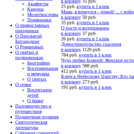
в корзину
35 руб.
Акафисты
25 руб.
купить в 1 клик
Каноны
Мама, я вернулся - домой! ... с во
Молитвословы
в корзину
50 руб.
Помянники
35 руб.
купить в 1 клик
О православных
О посте и воздержании
праздниках
в корзину
37 руб.
О Пресвятой
26 руб.
купить в 1 клик
Богородице
Домостроительство спасения
О Романовых
в корзину
1120 руб.
О святых и
784 руб.
купить в 1 клик
подвижниках
Чудо любви Божией: Женские исто
Биографии
в корзину
588 руб.
Воспоминания
412 руб.
купить в 1 клик
и мемуары
Ключ к Небесному Царству: Кто та
О святых
в корзину
273 руб.
О семье
191 руб.
купить в 1 клик
Воспитание
детей
О браке
Паломничество и
путешествия
Подарочные издания
Святоотеческая
литература
Собрания сочинений