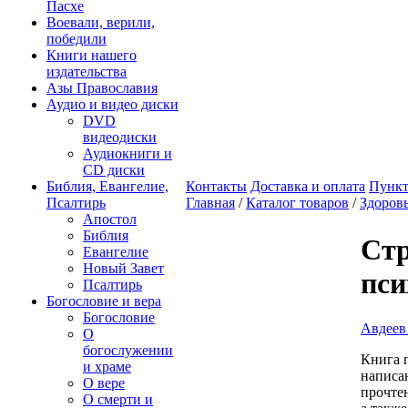
Пасхе
Воевали, верили,
победили
Книги нашего
издательства
Азы Православия
Аудио и видео диски
DVD
видеодиски
Аудиокниги и
CD диски
Библия, Евангелие,
Контакты
Доставка и оплата
Пункт
Псалтирь
Главная
/
Каталог товаров
/
Здоровь
Апостол
Библия
Стр
Евангелие
Новый Завет
пси
Псалтирь
Богословие и вера
Богословие
Авдеев
О
богослужении
Книга 
и храме
написан
О вере
прочте
О смерти и