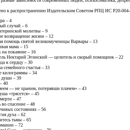
 разные зависимости современных людей, психосоматика, депрес
но к распространению Издательским Советом РПЦ ИС Р20-004
ра – 4
ый случай – 6
атеринской молитвы – 9
ое возвращение жизни – 12
ая помощь святой великомученицы Варвары – 13
ивая мама – 15
 на покаяние – 16
ель Нектарий Эгинский — целитель и скорый помощник – 22
ца к сердцу – 30
а семейного счастья – 33
 килограммы – 34
 души – 39
– 40
меем — не храним, потерявши плачем» – 43
уша «трясется» – 45
мерти – 47
 во спасение – 48
зчивых состояниях – 56
ия духа – 62
итесь тьмы – 65
омании – 72