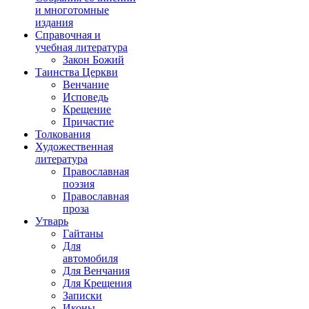
и многотомные
издания
Справочная и
учебная литература
Закон Божий
Таинства Церкви
Венчание
Исповедь
Крещение
Причастие
Толкования
Художественная
литература
Православная
поэзия
Православная
проза
Утварь
Гайтаны
Для
автомобиля
Для Венчания
Для Крещения
Записки
Иконы