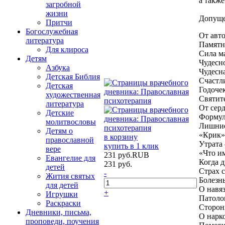
а также
загробной
жизни
Допуще
Притчи
Богослужебная
От авто
литература
Памятн
Для клироса
Сила м
Детям
Чудесн
Азбука
Чудесн
Детская Библия
Счастл
Детская
Годочек
художественная
Святит
литература
От серд
Детские
Формул
молитвословы
Лишние
Детям о
«Крик»
в корзину
православной
Утрата 
купить в 1 клик
вере
«Что и
231
руб.
RUB
Евангелие для
Когда д
231
руб.
детей
Страх с
-
Жития святых
Болезнь
для детей
О навя
+
Игрушки
Патолог
Раскраски
Сторон
Дневники, письма,
О нарк
проповеди, поучения