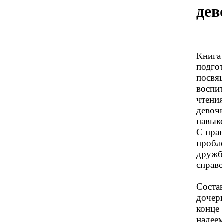
дев
Книга
подго
посвя
воспи
чтения
девоч
навык
С пра
пробл
дружб
справ
Соста
дочерь
конце 
надеем