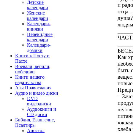
Детские
и радо
календари
отца. 
Женские
душа?
календари
Календари-
людям
книжки
_____
Перекидные
ЧАСТ
календари
_____
Календари-
БЕСЕД
домики
Книги к Посту и
Как х
Пасхе
необх
Воевали, верили,
быть 
победили
вещест
Книги нашего
издательства
новые
Азы Православия
Предпо
Аудио и видео диски
– Зач
DVD
проду
видеодиски
челов
Аудиокниги и
CD диски
питан
Библия, Евангелие,
«жвачк
Псалтирь
хлеба
Апостол