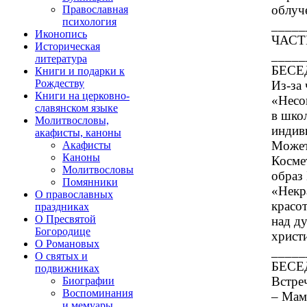
облуч
Православная
психология
_____
Иконопись
ЧАСТ
Историческая
_____
литература
БЕСЕД
Книги и подарки к
Рождеству
Из-за 
Книги на церковно-
«Несо
славянском языке
в шко
Молитвословы,
индив
акафисты, каноны
Может
Акафисты
Каноны
Косме
Молитвословы
образ
Помянники
«Некр
О православных
красо
праздниках
О Пресвятой
над д
Богородице
христи
О Романовых
_____
О святых и
БЕСЕД
подвижниках
Встре
Биографии
Воспоминания
– Мама
и мемуары