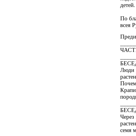
детей.
По бл
всея Р
Преди
_____
ЧАСТ
_____
БЕСЕД
Люди 
растен
Почем
Крапи
пород
_____
БЕСЕД
Через 
растен
семя м