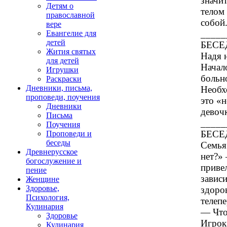
значи
Детям о
телом
православной
собой.
вере
_____
Евангелие для
детей
БЕСЕД
Жития святых
Надя 
для детей
Начал
Игрушки
больно
Раскраски
Дневники, письма,
Необх
проповеди, поучения
это «
Дневники
девоч
Письма
_____
Поучения
БЕСЕД
Проповеди и
беседы
Семья
Древнерусское
нет?»
богослужение и
привел
пение
зависи
Женщине
Здоровье,
здоро
Психология,
телеп
Кулинария
— Что
Здоровье
Игрок 
Кулинария