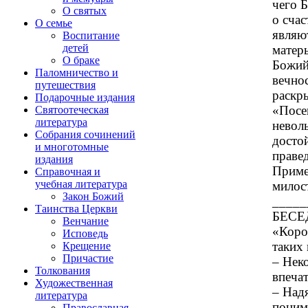
чего 
О святых
о сча
О семье
являю
Воспитание
детей
матер
О браке
Божий
Паломничество и
вечно
путешествия
раскры
Подарочные издания
«Посе
Святоотеческая
литература
неволь
Собрания сочинений
досто
и многотомные
праве
издания
Приме
Справочная и
учебная литература
милос
Закон Божий
_____
Таинства Церкви
БЕСЕД
Венчание
«Коро
Исповедь
таких 
Крещение
Причастие
– Нек
Толкования
впеча
Художественная
– Надя
литература
поним
Православная