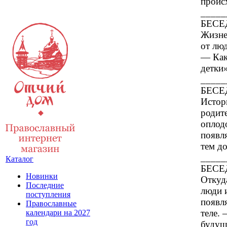
проис
_____
БЕСЕД
Жизне
от лю
— Как
детки»
_____
БЕСЕД
Истор
родит
оплодо
появл
тем до
_____
Каталог
БЕСЕД
Новинки
Откуд
Последние
люди 
поступления
появл
Православные
теле.
календари на 2027
год
будущ