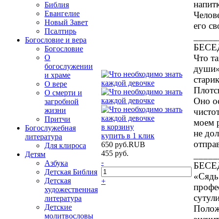
напит
Библия
Евангелие
Челов
Новый Завет
его с
Псалтирь
_____
Богословие и вера
БЕСЕД
Богословие
Что та
О
богослужении
души»
и храме
старик
О вере
Плотск
О смерти и
Оно о
загробной
жизни
чисто
Притчи
моем р
в корзину
Богослужебная
не до
купить в 1 клик
литература
отпра
650
руб.
RUB
Для клироса
455
руб.
_____
Детям
-
Азбука
БЕСЕД
Детская Библия
«Сядь
Детская
+
профе
художественная
сутули
литература
Детские
Полож
молитвословы