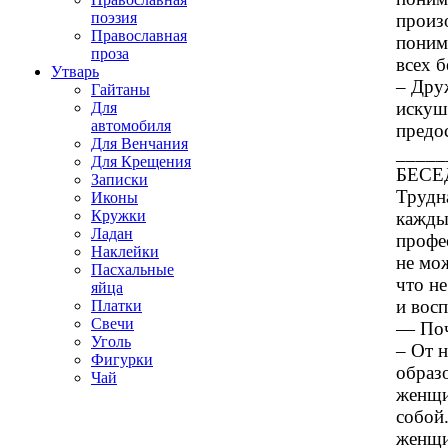
поэзия
произ
Православная
поним
проза
всех 
Утварь
– Дру
Гайтаны
искуш
Для
автомобиля
предо
Для Венчания
_____
Для Крещения
БЕСЕД
Записки
Трудн
Иконы
Кружки
кажды
Ладан
профе
Наклейки
не мо
Пасхальные
что н
яйца
и вос
Платки
Свечи
— Поч
Уголь
– От 
Фигурки
образ
Чай
женщи
собой.
женщи