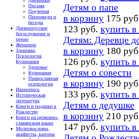
Дневники
Детям о папе
Письма
Поучения
в корзину
175 руб
Проповеди и
беседы
123 руб.
купить в
Древнерусское
богослужение и
Детям: Деревце д
пение
Женщине
в корзину
180 руб
Здоровье,
Психология,
126 руб.
купить в
Кулинария
Здоровье
Детям о совести
Кулинария
Православная
в корзину
190 руб
психология
Иконопись
133 руб.
купить в
Историческая
литература
Детям о дедушке
Книги и подарки к
Рождеству
в корзину
210 руб
Книги на церковно-
славянском языке
147 руб.
купить в
Молитвословы,
акафисты, каноны
Детям о Рождеств