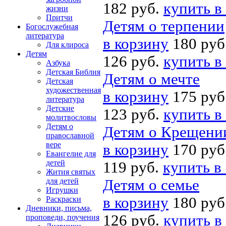
182 руб.
купить в
жизни
Притчи
Детям о терпении
Богослужебная
литература
в корзину
180 руб
Для клироса
Детям
126 руб.
купить в
Азбука
Детская Библия
Детям о мечте
Детская
художественная
в корзину
175 руб
литература
Детские
123 руб.
купить в
молитвословы
Детям о
Детям о Крещени
православной
вере
в корзину
170 руб
Евангелие для
детей
119 руб.
купить в
Жития святых
для детей
Детям о семье
Игрушки
в корзину
180 руб
Раскраски
Дневники, письма,
126 руб.
купить в
проповеди, поучения