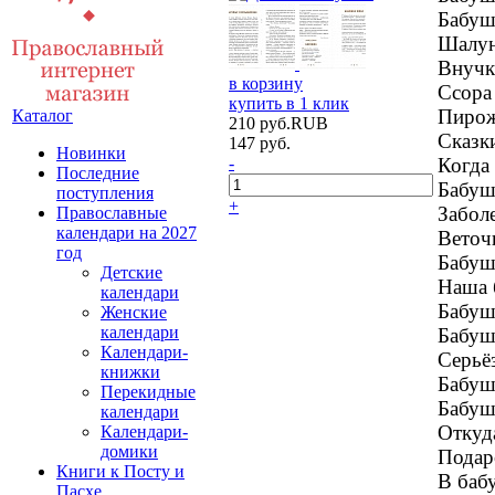
Бабуш
Шалун
Внучк
в корзину
Ссора
купить в 1 клик
Пирож
Каталог
210
руб.
RUB
Сказки
147
руб.
Новинки
Когда 
-
Последние
Бабушк
поступления
+
Заболе
Православные
календари на 2027
Веточ
год
Бабуш
Детские
Наша 
календари
Бабушк
Женские
календари
Бабуш
Календари-
Серьё
книжки
Бабуш
Перекидные
Бабуш
календари
Откуда
Календари-
домики
Подаро
Книги к Посту и
В баб
Пасхе