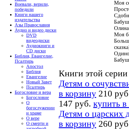
Моя с
Воевали, верили,
Просто
победили
Книги нашего
Сдобн
издательства
Бабуш
Азы Православия
Олина
Аудио и видео диски
Моя б
DVD
Больш
видеодиски
Аудиокниги и
сказка
CD диски
Одино
Библия, Евангелие,
Бабуш
Псалтирь
Апостол
Книги этой серии
Библия
Евангелие
Детям о сочувств
Новый Завет
Псалтирь
в корзину
210 руб
Богословие и вера
Богословие
147 руб.
купить в
О
богослужении
Детям о царских 
и храме
О вере
в корзину
260 руб
О смерти и
загробной