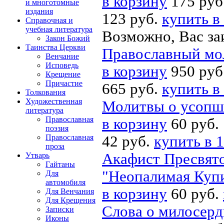
в корзину
175 руб
и многотомные
издания
123 руб.
купить в
Справочная и
учебная литература
Возможно, Вас за
Закон Божий
Таинства Церкви
Православный мо
Венчание
Исповедь
в корзину
950 руб
Крещение
Причастие
665 руб.
купить в
Толкования
Художественная
Молитвы о усопши
литература
Православная
в корзину
60 руб.
поэзия
Православная
42 руб.
купить в 1
проза
Акафист Пресвято
Утварь
Гайтаны
"Неопалимая Купи
Для
автомобиля
в корзину
60 руб.
Для Венчания
Для Крещения
Слова о милосер
Записки
Иконы