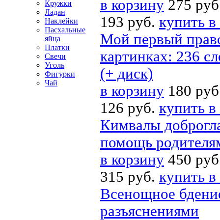
в корзину
275 руб
Кружки
Ладан
193 руб.
купить в
Наклейки
Пасхальные
Мой первый право
яйца
Платки
картинках: 236 с
Свечи
Уголь
(+ диск)
Фигурки
Чай
в корзину
180 руб
126 руб.
купить в
Кимвалы доброгла
помощь родителя
в корзину
450 руб
315 руб.
купить в
Всенощное бдение
разъяснениями