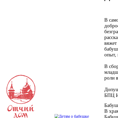
В сам
доброе
безгр
расска
вяжет
бабуш
опыт, 
В сбо
младш
роли в
Допущ
БПЦ И
Бабуш
В храм
Бабушк