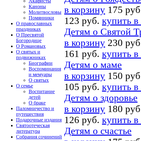
Акафисты
Каноны
в корзину
175 руб
Молитвословы
Помянники
123 руб.
купить в
О православных
праздниках
Детям о Святой Т
О Пресвятой
в корзину
230 руб
Богородице
О Романовых
161 руб.
купить в
О святых и
подвижниках
Детям о маме
Биографии
Воспоминания
в корзину
150 руб
и мемуары
О святых
105 руб.
купить в
О семье
Воспитание
Детям о здоровье
детей
О браке
в корзину
180 руб
Паломничество и
путешествия
126 руб.
купить в
Подарочные издания
Святоотеческая
Детям о счастье
литература
Собрания сочинений