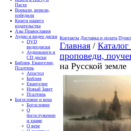
Пасхе
Воевали, верили,
победили
Книги нашего
издательства
Азы Православия
Аудио и видео диски
Контакты
Доставка и оплата
Пункт
DVD
Главная
/
Каталог
видеодиски
Аудиокниги и
проповеди, поуче
CD диски
Библия, Евангелие,
на Русской земле
Псалтирь
Апостол
Библия
Евангелие
Новый Завет
Псалтирь
Богословие и вера
Богословие
О
богослужении
и храме
О вере