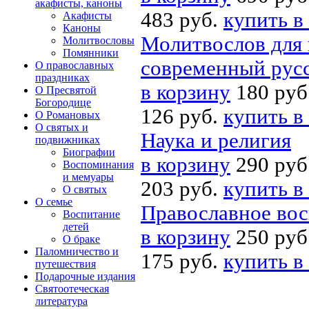
акафисты, каноны
483 руб.
купить в
Акафисты
Каноны
Молитвослов для 
Молитвословы
Помянники
современный рус
О православных
праздниках
в корзину
180 руб
О Пресвятой
Богородице
126 руб.
купить в
О Романовых
О святых и
Наука и религия
подвижниках
Биографии
в корзину
290 руб
Воспоминания
и мемуары
203 руб.
купить в
О святых
О семье
Православное вос
Воспитание
детей
в корзину
250 руб
О браке
Паломничество и
175 руб.
купить в
путешествия
Подарочные издания
Святоотеческая
литература