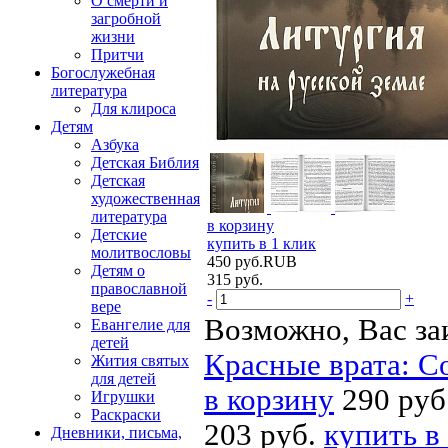
О смерти и
загробной
жизни
Притчи
Богослужебная
литература
Для клироса
Детям
Азбука
Детская Библия
Детская
художественная
литература
в корзину
Детские
купить в 1 клик
молитвословы
450
руб.
RUB
Детям о
315
руб.
православной
-
+
вере
Возможно, Вас за
Евангелие для
детей
Красные врата: С
Жития святых
для детей
в корзину
290 руб
Игрушки
Раскраски
203 руб.
купить в
Дневники, письма,