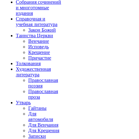
Собрания сочинений
и многотомные
издания
Справочная и
учебная литература
Закон Божий
Таинства Церкви
Венчание
Исповедь
Крещение
Причастие
Толкования
Художественная
литература
Православная
поэзия
Православная
проза
Утварь
Гайтаны
Для
автомобиля
Для Венчания
Для Крещения
Записки