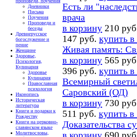
проповеди, поучения
Есть ли "наследст
Дневники
Письма
врача
Поучения
Проповеди и
в корзину
210 руб
беседы
Древнерусское
147 руб.
купить в
богослужение и
пение
Живая память: Св
Женщине
Здоровье,
в корзину
565 руб
Психология,
Кулинария
396 руб.
купить в
Здоровье
Кулинария
Всемирный свети
Православная
психология
Саровский (ОД)
Иконопись
Историческая
в корзину
730 руб
литература
Книги и подарки к
511 руб.
купить в
Рождеству
Книги на церковно-
Доказательства с
славянском языке
в корзину
690 руб
Молитвословы,