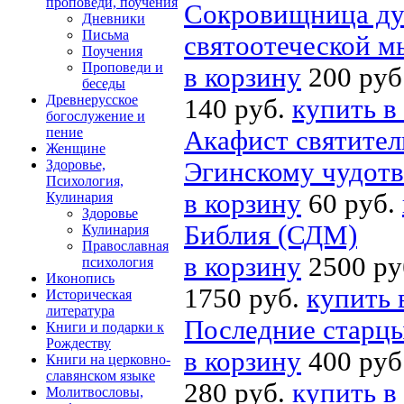
проповеди, поучения
Сокровищница ду
Дневники
Письма
святоотеческой м
Поучения
Проповеди и
в корзину
200 руб
беседы
Древнерусское
140 руб.
купить в
богослужение и
пение
Акафист святите
Женщине
Здоровье,
Эгинскому чудот
Психология,
в корзину
60 руб.
Кулинария
Здоровье
Библия (СДМ)
Кулинария
Православная
в корзину
2500 ру
психология
Иконопись
1750 руб.
купить 
Историческая
литература
Последние старцы
Книги и подарки к
Рождеству
в корзину
400 руб
Книги на церковно-
славянском языке
280 руб.
купить в
Молитвословы,