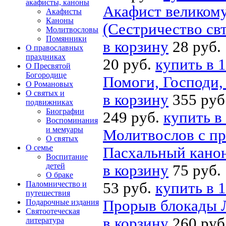
акафисты, каноны
Акафист великом
Акафисты
Каноны
(Сестричество свт
Молитвословы
Помянники
в корзину
28 руб.
О православных
праздниках
20 руб.
купить в 1
О Пресвятой
Богородице
Помоги, Господи,
О Романовых
О святых и
в корзину
355 руб
подвижниках
Биографии
249 руб.
купить в
Воспоминания
и мемуары
Молитвослов с п
О святых
О семье
Пасхальный канон
Воспитание
детей
в корзину
75 руб.
О браке
Паломничество и
53 руб.
купить в 1
путешествия
Прорыв блокады 
Подарочные издания
Святоотеческая
в корзину
260 руб
литература