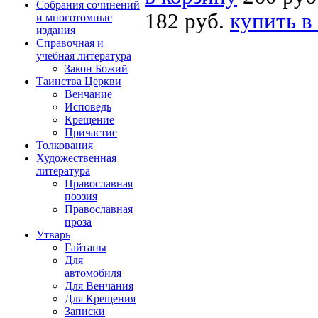
Собрания сочинений
182 руб.
купить в
и многотомные
издания
Справочная и
учебная литература
Закон Божий
Таинства Церкви
Венчание
Исповедь
Крещение
Причастие
Толкования
Художественная
литература
Православная
поэзия
Православная
проза
Утварь
Гайтаны
Для
автомобиля
Для Венчания
Для Крещения
Записки