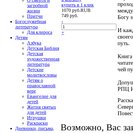
О смерти и
прохо
купить в 1 клик
загробной
между
1070
руб.
RUB
жизни
749
руб.
Притчи
Богу 
-
Богослужебная
литература
И каж
Для клироса
+
своег
Детям
путь.
Азбука
Детская Библия
Детская
Книга
художественная
читат
литература
чей пу
Детские
молитвословы
Детям о
Допущ
православной
РПЦ И
вере
Евангелие для
Расска
детей
Север
Жития святых
для детей
Повест
Игрушки
Раскраски
Возможно, Вас за
Дневники, письма,