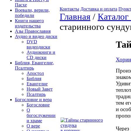
Пасхе
Контакты
Доставка и оплата
Пункт
Воевали, верили,
Главная
/
Каталог
победили
Книги нашего
старинного сунду
издательства
Азы Православия
Аудио и видео диски
DVD
Тай
видеодиски
Аудиокниги и
CD диски
Хорин
Библия, Евангелие,
Псалтирь
Произ
Апостол
знако
Библия
Удиви
Евангелие
Новый Завет
тепло
Псалтирь
тради
Богословие и вера
тем ег
Богословие
и осо
О
пропо
богослужении
и храме
О вере
Через
в корзину