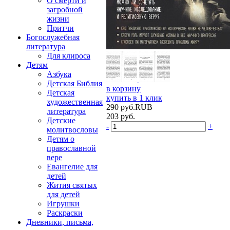
О смерти и
загробной
жизни
Притчи
Богослужебная
литература
Для клироса
Детям
Азбука
Детская Библия
в корзину
Детская
купить в 1 клик
художественная
290
руб.
RUB
литература
203
руб.
Детские
-
+
молитвословы
Детям о
православной
вере
Евангелие для
детей
Жития святых
для детей
Игрушки
Раскраски
Дневники, письма,