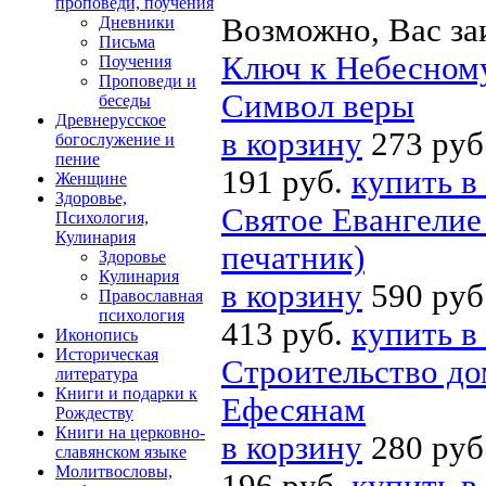
проповеди, поучения
Возможно, Вас за
Дневники
Письма
Ключ к Небесному
Поучения
Проповеди и
Символ веры
беседы
Древнерусское
в корзину
273 руб
богослужение и
пение
191 руб.
купить в
Женщине
Здоровье,
Святое Евангелие
Психология,
Кулинария
печатник)
Здоровье
Кулинария
в корзину
590 руб
Православная
психология
413 руб.
купить в
Иконопись
Историческая
Строительство до
литература
Книги и подарки к
Ефесянам
Рождеству
Книги на церковно-
в корзину
280 руб
славянском языке
Молитвословы,