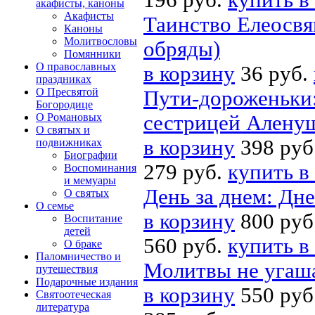
196 руб.
купить в
акафисты, каноны
Акафисты
Таинство Елеосвя
Каноны
Молитвословы
обряды)
Помянники
О православных
в корзину
36 руб.
праздниках
О Пресвятой
Пути-дороженьки:
Богородице
О Романовых
сестрицей Аленуш
О святых и
в корзину
398 руб
подвижниках
Биографии
279 руб.
купить в
Воспоминания
и мемуары
День за днем: Дн
О святых
О семье
в корзину
800 руб
Воспитание
детей
560 руб.
купить в
О браке
Паломничество и
Молитвы не угаша
путешествия
Подарочные издания
в корзину
550 руб
Святоотеческая
литература