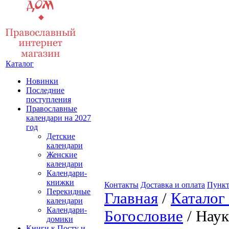
Каталог
Новинки
Последние
поступления
Православные
календари на 2027
год
Детские
календари
Женские
календари
Календари-
книжки
Контакты
Доставка и оплата
Пункт
Перекидные
Главная
/
Каталог
календари
Календари-
Богословие
/ Наук
домики
Книги к Посту и