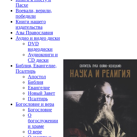
Пасхе
Воевали, верили,
победили
Книги нашего
издательства
Азы Православия
Аудио и видео диски
DVD
видеодиски
Аудиокниги и
CD диски
Библия, Евангелие,
Псалтирь
Апостол
Библия
Евангелие
Новый Завет
Псалтирь
Богословие и вера
Богословие
О
богослужении
и храме
О вере