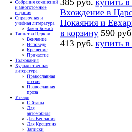
385 руб.
купить в
Собрания сочинений
и многотомные
Вхождение в Царс
издания
Справочная и
Покаяния и Евха
учебная литература
Закон Божий
в корзину
590 руб
Таинства Церкви
Венчание
413 руб.
купить в
Исповедь
Крещение
Причастие
Толкования
Художественная
литература
Православная
поэзия
Православная
проза
Утварь
Гайтаны
Для
автомобиля
Для Венчания
Для Крещения
Записки