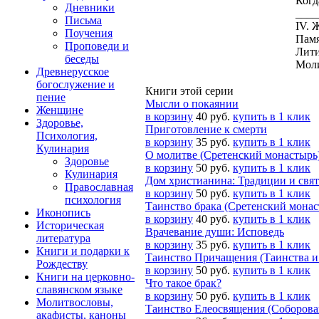
Когд
Дневники
____
Письма
IV.
Поучения
Памя
Проповеди и
Лити
беседы
Моли
Древнерусское
богослужение и
Книги этой серии
пение
Мысли о покаянии
Женщине
в корзину
40 руб.
купить в 1 клик
Здоровье,
Приготовление к смерти
Психология,
в корзину
35 руб.
купить в 1 клик
Кулинария
О молитве (Сретенский монастырь
Здоровье
в корзину
50 руб.
купить в 1 клик
Кулинария
Дом христианина: Традиции и свя
Православная
в корзину
50 руб.
купить в 1 клик
психология
Таинство брака (Сретенский монас
Иконопись
в корзину
40 руб.
купить в 1 клик
Историческая
Врачевание души: Исповедь
литература
в корзину
35 руб.
купить в 1 клик
Книги и подарки к
Таинство Причащения (Таинства и
Рождеству
в корзину
50 руб.
купить в 1 клик
Книги на церковно-
Что такое брак?
славянском языке
в корзину
50 руб.
купить в 1 клик
Молитвословы,
Таинство Елеосвящения (Соборован
акафисты, каноны