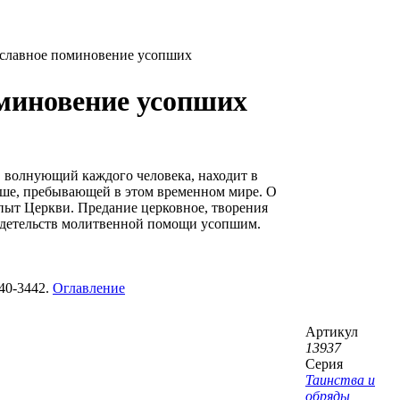
ославное поминовение усопших
миновение усопших
, волнующий каждого человека, находит в
уше, пребывающей в этом временном мире. О
пыт Церкви. Предание церковное, творения
видетельств молитвенной помощи усопшим.
40-3442.
Оглавление
Артикул
13937
Серия
Таинства и
обряды