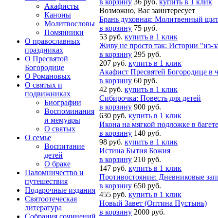
в корзину
36 руб.
купить в 1 клик
Акафисты
Возможно, Вас заинтересует
Каноны
Брань духовная: Молитвенный щит
Молитвословы
в корзину
75 руб.
Помянники
53 руб.
купить в 1 клик
О православных
Живу не просто так: Истории "из-з
праздниках
в корзину
295 руб.
О Пресвятой
207 руб.
купить в 1 клик
Богородице
Акафист Пресвятей Богородице в 
О Романовых
в корзину
60 руб.
О святых и
42 руб.
купить в 1 клик
подвижниках
Сибирочка: Повесть для детей
Биографии
в корзину
900 руб.
Воспоминания
630 руб.
купить в 1 клик
и мемуары
Икона на мягкой подложке в баге
О святых
в корзину
140 руб.
О семье
98 руб.
купить в 1 клик
Воспитание
Истина Бытия Божия
детей
в корзину
210 руб.
О браке
147 руб.
купить в 1 клик
Паломничество и
Противостояние: Дневниковые зап
путешествия
в корзину
650 руб.
Подарочные издания
455 руб.
купить в 1 клик
Святоотеческая
Новый Завет (Оптина Пустынь)
литература
в корзину
2000 руб.
Собрания сочинений