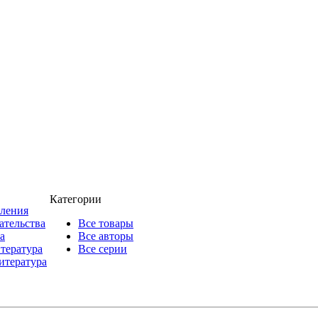
Категории
пления
ательства
Все товары
а
Все авторы
итература
Все серии
итература