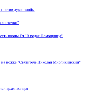
 против духов злобы
а ленточки"
честь иконы Ея "В родах Помощница"
те на ножке "Святитель Николай Мирликийский"
иси архипастыря