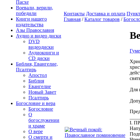
Пасхе
Воевали, верили,
победили
Контакты
Доставка и оплата
Пункт
Книги нашего
Главная
/
Каталог товаров
/
Богосло
издательства
Азы Православия
Ве
Аудио и видео диски
DVD
видеодиски
Гуме
Аудиокниги и
CD диски
Хрис
Библия, Евангелие,
хрис
Псалтирь
дейс
Апостол
свят
Библия
Евангелие
Для 
Новый Завет
Псалтирь
Допу
Богословие и вера
Богословие
Пред
О
____
богослужении
I. 
и храме
Напу
О вере
Подг
О смерти и
Чтен