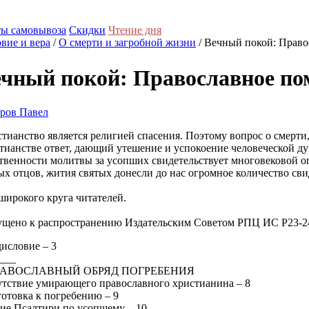
ы самовывоза
Скидки
Чтение дня
вие и вера
/
О смерти и загробной жизни
/ Вечный покой: Прав
чный покой: Православное по
ров Павел
тианство является религией спасения. Поэтому вопрос о смерти
тианстве ответ, дающий утешение и успокоение человеческой д
твенности молитвы за усопших свидетельствует многовековой о
ых отцов, жития святых донесли до нас огромное количество с
широкого круга читателей.
щено к распространению Издательским Советом РПЦ ИС Р23-2
исловие – 3
___
ПРАВОСЛАВНЫЙ ОБРЯД ПОГРЕБЕНИЯ
тствие умирающего православного христианина – 8
отовка к погребению – 9
ие Псалтири по усопшему – 10