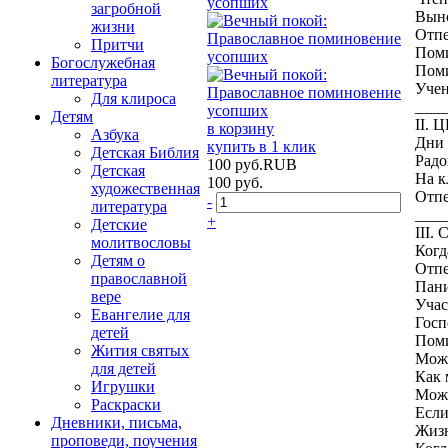
загробной
Выно
жизни
Отпе
Притчи
Поми
Богослужебная
Поми
литература
Учен
Для клироса
____
Детям
II.
в корзину
Азбука
Дни 
купить в 1 клик
Детская Библия
Радо
100
руб.
RUB
Детская
На к
100
руб.
художественная
Отпе
-
литература
____
+
Детские
III
молитвословы
Когд
Детям о
Отпе
православной
Пани
вере
Учас
Евангелие для
Госп
детей
Поми
Жития святых
Можн
для детей
Как 
Игрушки
Можн
Раскраски
Если
Дневники, письма,
Жизн
проповеди, поучения