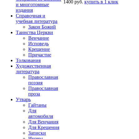
1400 руб.
купить в 1 клик
и многотомные
издания
Справочная и
учебная литература
Закон Божий
Таинства Церкви
Венчание
Исповедь
Крещение
Причастие
Толкования
Художественная
литература
Православная
поэзия
Православная
проза
Утварь
Гайтаны
Для
автомобиля
Для Венчания
Для Крещения
Записки
Иконы