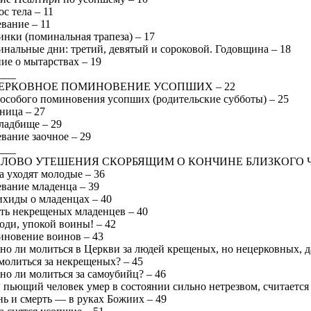
с тела – 11
вание – 11
нки (поминальная трапеза) – 17
нальные дни: третий, девятый и сороковой. Годовщина – 18
ие о мытарствах – 19
___
 ЦЕРКОВНОЕ ПОМИНОВЕНИЕ УСОПШИХ – 22
особого поминовения усопших (родительские субботы) – 25
ница – 27
ладбище – 29
вание заочное – 29
___
. СЛОВО УТЕШЕНИЯ СКОРБЯЩИМ О КОНЧИНЕ БЛИЗКОГО Ч
а уходят молодые – 36
вание младенца – 39
хиды о младенцах – 40
ть некрещеных младенцев – 40
оди, упокой воины! – 42
новение воинов – 43
о ли молиться в Церкви за людей крещеных, но нецерковных, да
молиться за некрещеных? – 45
о ли молиться за самоубийц? – 46
 пьющий человек умер в состоянии сильно нетрезвом, считается 
ь и смерть — в руках Божиих – 49