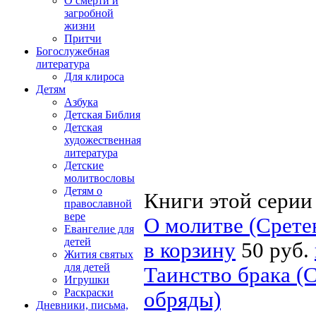
О смерти и
загробной
жизни
Притчи
Богослужебная
литература
Для клироса
Детям
Азбука
Детская Библия
Детская
художественная
литература
Детские
молитвословы
Детям о
Книги этой серии
православной
вере
О молитве (Срете
Евангелие для
детей
в корзину
50 руб.
Жития святых
для детей
Таинство брака (
Игрушки
Раскраски
обряды)
Дневники, письма,