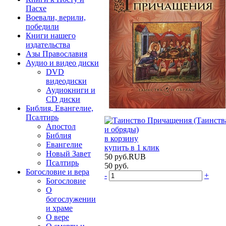
Пасхе
Воевали, верили,
победили
Книги нашего
издательства
Азы Православия
Аудио и видео диски
DVD
видеодиски
Аудиокниги и
CD диски
Библия, Евангелие,
Псалтирь
Апостол
Библия
в корзину
Евангелие
купить в 1 клик
Новый Завет
50
руб.
RUB
Псалтирь
50
руб.
Богословие и вера
-
+
Богословие
О
богослужении
и храме
О вере