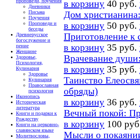
проповеди, поучения
в корзину
40 руб.
Дневники
Письма
Дом христианина:
Поучения
в корзину
50 руб.
Проповеди и
беседы
Приготовление к 
Древнерусское
богослужение и
в корзину
35 руб.
пение
Женщине
Врачевание души
Здоровье,
Психология,
в корзину
35 руб.
Кулинария
Здоровье
Таинство Елеосвя
Кулинария
Православная
обряды)
психология
Иконопись
в корзину
36 руб.
Историческая
литература
Вечный покой: П
Книги и подарки к
Рождеству
в корзину
100 руб
Книги на церковно-
славянском языке
Мысли о покаяни
Молитвословы,