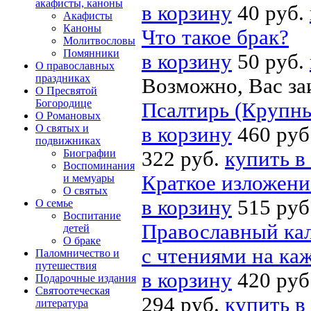
акафисты, каноны
в корзину
40 руб.
Акафисты
Каноны
Что такое брак?
Молитвословы
Помянники
в корзину
50 руб.
О православных
праздниках
Возможно, Вас за
О Пресвятой
Богородице
Псалтирь (Крупн
О Романовых
О святых и
в корзину
460 руб
подвижниках
Биографии
322 руб.
купить в
Воспоминания
Краткое изложени
и мемуары
О святых
в корзину
515 руб
О семье
Воспитание
Православный кал
детей
О браке
с чтениями на ка
Паломничество и
путешествия
в корзину
420 руб
Подарочные издания
Святоотеческая
294 руб.
купить в
литература