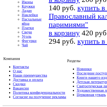
Иконы
140 руб.
купить в
Кружки
Ладан
Православный кал
Наклейки
Пасхальные
паримиями"
яйца
Платки
в корзину
420 руб
Свечи
Уголь
294 руб.
купить в
Фигурки
Чай
Компания
Разделы
Контакты
Новинки
О нас
Последние посту
Наши преимущества
Книги нашего изд
Доставка и оплата
Детская литератур
Скидки
Святоотеческая л
Вакансии
Художественная л
Политика конфиденциальности
Церковная утварь
Согласие на получение рекламы