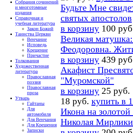
Собрания сочинений
Будьте Мне свиде
и многотомные
издания
святых апостолов
Справочная и
учебная литература
в корзину
100 руб
Закон Божий
Таинства Церкви
Великая матушка
Венчание
Исповедь
Феодоровна. Жити
Крещение
Причастие
в корзину
439 руб
Толкования
Художественная
Акафист Пресвято
литература
Православная
"Муромской"
поэзия
Православная
в корзину
25 руб.
проза
Утварь
18 руб.
купить в 1
Гайтаны
Для
Икона на золотой 
автомобиля
Для Венчания
Николая Мирлики
Для Крещения
в корзину
200 руб
Записки