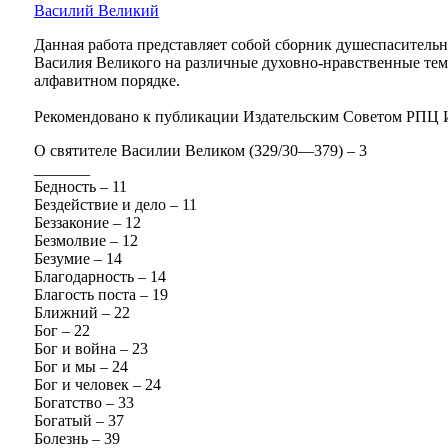
Василий Великий
Данная работа представляет собой сборник душеспасительн
Василия Великого на различные духовно-нравственные тем
алфавитном порядке.
Рекомендовано к публикации Издательским Советом РПЦ 
О святителе Василии Великом (329/30—379) – 3
_______
Бедность – 11
Бездействие и дело – 11
Беззаконие – 12
Безмолвие – 12
Безумие – 14
Благодарность – 14
Благость поста – 19
Ближний – 22
Бог – 22
Бог и война – 23
Бог и мы – 24
Бог и человек – 24
Богатство – 33
Богатый – 37
Болезнь – 39