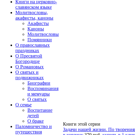
Книги на церковно-
славянском языке
Молитвословы,
акафисты, каноны
Акафисты
Каноны
Молитвословы
Помянники
О православных
праздниках
О Пресвятой
Богородице
О Романовых
О святых и
подвижниках
Биографии
Воспоминания
и мемуары
О святых
О семье
Воспитание
детей
О браке
Книги этой серии
Паломничество и
Задачи нашей жизни. По творения
путешествия
в корзину
370 руб.
купить в 1 кли