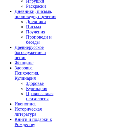
Игрушки
Раскраски
Дневники, письма,
проповеди, поучения
Дневники
Письма
Поучения
Проповеди и
беседы
Древнерусское
богослужение и
пение
Женщине
Здоровье,
Психология,
Кулинария
Здоровье
Кулинария
Православная
психология
Иконопись
Историческая
литература
Книги и подарки к
Рождеству