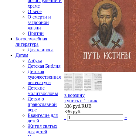
богослужении и
храме
О вере
О смерти и
загробной
жизни
Притчи
Богослужебная
литература
Для клироса
Детям
Азбука
Детская Библия
Детская
художественная
литература
Детские
молитвословы
в корзину
Детям о
купить в 1 клик
православной
336
руб.
RUB
вере
336
руб.
Евангелие для
-
+
детей
Жития святых
для детей