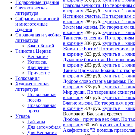
Подарочные издания
Глаголы вечности. По творениям 
Святоотеческая
в корзину
294 руб.
купить в 1 кли
литература
Истинное счастье. По творениям с
Собрания сочинений
в корзину
289 руб.
купить в 1 кли
и многотомные
Зачем мы живем. По творениям св
издания
в корзину
289 руб.
купить в 1 кли
Справочная и учебная
Таинство спасения. По творения
литература
в корзину
336 руб.
купить в 1 кли
Закон Божий
Живите с Богом! По творениям ар
Таинства Церкви
в корзину
323 руб.
купить в 1 кли
Венчание
Духовное богатство. По творениям
Исповедь
в корзину
263 руб.
купить в 1 кли
Крещение
Тайны Промысла Божия. По творе
Причастие
в корзину
289 руб.
купить в 1 кли
Толкования
Доброе слово старца мирянам: По
Художественная
в корзину
378 руб.
купить в 1 кли
литература
Мир души. По творениям схиигум
Православная
в корзину
347 руб.
купить в 1 кли
поэзия
Благие мысли. По творениям пре
Православная
в корзину
370 руб.
купить в 1 кли
проза
Возможно, Вас заинтересует
Утварь
Любовь - причина вех благ. По тв
Гайтаны
в корзину
60 руб.
купить в 1 клик
Для автомобиля
Акафистник "В помощь правосла
Для Венчания