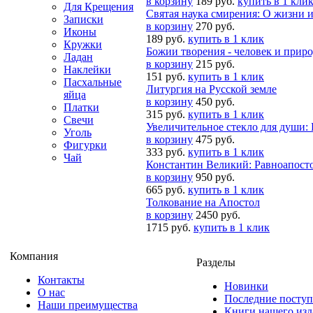
в корзину
189 руб.
купить в 1 кли
Для Крещения
Святая наука смирения: О жизни 
Записки
в корзину
270 руб.
Иконы
189 руб.
купить в 1 клик
Кружки
Божии творения - человек и приро
Ладан
в корзину
215 руб.
Наклейки
151 руб.
купить в 1 клик
Пасхальные
Литургия на Русской земле
яйца
в корзину
450 руб.
Платки
315 руб.
купить в 1 клик
Свечи
Увеличительное стекло для души: 
Уголь
в корзину
475 руб.
Фигурки
333 руб.
купить в 1 клик
Чай
Константин Великий: Равноапост
в корзину
950 руб.
665 руб.
купить в 1 клик
Толкование на Апостол
в корзину
2450 руб.
1715 руб.
купить в 1 клик
Компания
Разделы
Контакты
Новинки
О нас
Последние посту
Наши преимущества
Книги нашего изд