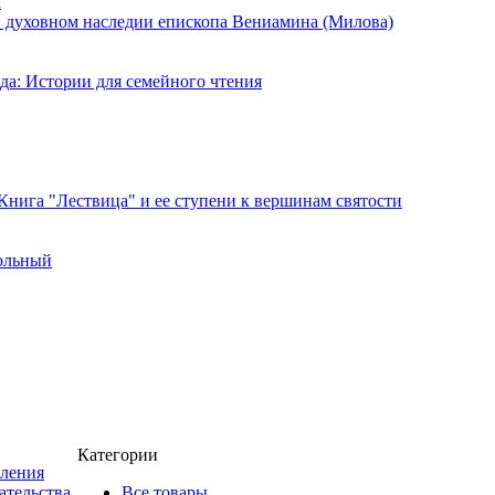
к
и духовном наследии епископа Вениамина (Милова)
да: Истории для семейного чтения
Книга "Лествица" и ее ступени к вершинам святости
ольный
Категории
пления
ательства
Все товары