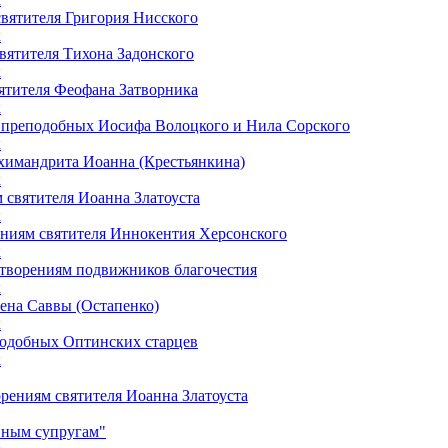
святителя Григория Нисского
к
вятителя Тихона Задонского
к
ятителя Феофана Затворника
к
м преподобных Иосифа Волоцкого и Нила Сорского
к
химандрита Иоанна (Крестьянкина)
к
 святителя Иоанна Златоуста
к
ниям святителя Иннокентия Херсонского
к
 творениям подвижников благочестия
к
ена Саввы (Остапенко)
к
подобных Оптинских старцев
к
орениям святителя Иоанна Златоуста
вным супругам"