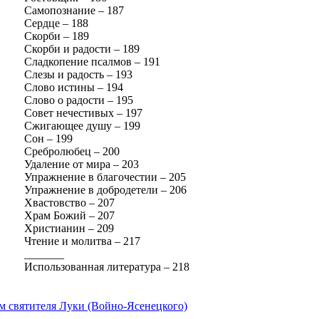
Самопознание – 187
Сердце – 188
Скорби – 189
Скорби и радости – 189
Сладкопение псалмов – 191
Слезы и радость – 193
Слово истины – 194
Слово о радости – 195
Совет нечестивых – 197
Сжигающее душу – 199
Сон – 199
Сребролюбец – 200
Удаление от мира – 203
Упражнение в благочестии – 205
Упражнение в добродетели – 206
Хвастовство – 207
Храм Божий – 207
Христианин – 209
Чтение и молитва – 217
_______
Использованная литература – 218
м святителя Луки (Войно-Ясенецкого)
к