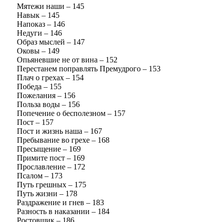
Мятежи наши – 145
Навык – 145
Напоказ – 146
Недуги – 146
Образ мыслей – 147
Оковы – 149
Опьяневшие не от вина – 152
Перестанем поправлять Премудрого – 153
Плач о грехах – 154
Победа – 155
Пожелания – 156
Польза воды – 156
Попечение о бесполезном – 157
Пост – 157
Пост и жизнь наша – 167
Пребывание во грехе – 168
Пресыщение – 169
Примите пост – 169
Прославление – 172
Псалом – 173
Путь грешных – 175
Путь жизни – 178
Раздражение и гнев – 183
Разность в наказании – 184
Ростовщик – 186