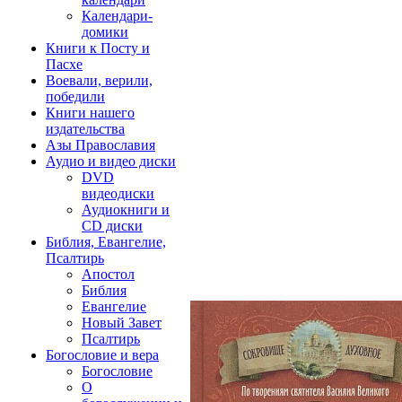
Календари-
домики
Книги к Посту и
Пасхе
Воевали, верили,
победили
Книги нашего
издательства
Азы Православия
Аудио и видео диски
DVD
видеодиски
Аудиокниги и
CD диски
Библия, Евангелие,
Псалтирь
Апостол
Библия
Евангелие
Новый Завет
Псалтирь
Богословие и вера
Богословие
О