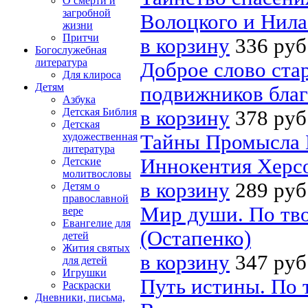
О смерти и
загробной
Волоцкого и Нила
жизни
Притчи
в корзину
336 руб
Богослужебная
литература
Доброе слово ста
Для клироса
Детям
подвижников благ
Азбука
Детская Библия
в корзину
378 руб
Детская
художественная
Тайны Промысла Б
литература
Иннокентия Херс
Детские
молитвословы
в корзину
289 руб
Детям о
православной
Мир души. По тв
вере
Евангелие для
(Остапенко)
детей
Жития святых
в корзину
347 руб
для детей
Игрушки
Путь истины. По 
Раскраски
Дневники, письма,