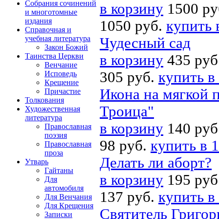
Собрания сочинений
в корзину
1500 ру
и многотомные
издания
1050 руб.
купить 
Справочная и
учебная литература
Чудесный сад
Закон Божий
Таинства Церкви
в корзину
435 руб
Венчание
305 руб.
купить в
Исповедь
Крещение
Икона на мягкой п
Причастие
Толкования
Троица"
Художественная
литература
в корзину
140 руб
Православная
поэзия
98 руб.
купить в 1
Православная
проза
Делать ли аборт?
Утварь
Гайтаны
в корзину
195 руб
Для
автомобиля
137 руб.
купить в
Для Венчания
Для Крещения
Святитель Григор
Записки