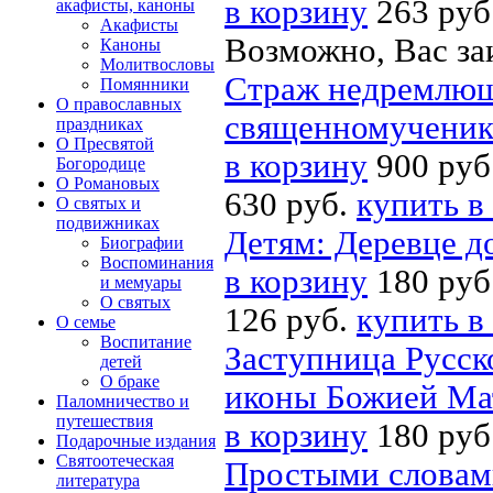
в корзину
263 руб
акафисты, каноны
Акафисты
Возможно, Вас за
Каноны
Молитвословы
Страж недремлющ
Помянники
О православных
священномученик
праздниках
О Пресвятой
в корзину
900 руб
Богородице
О Романовых
630 руб.
купить в
О святых и
подвижниках
Детям: Деревце д
Биографии
Воспоминания
в корзину
180 руб
и мемуары
О святых
126 руб.
купить в
О семье
Воспитание
Заступница Русск
детей
О браке
иконы Божией Ма
Паломничество и
путешествия
в корзину
180 руб
Подарочные издания
Святоотеческая
Простыми словам
литература