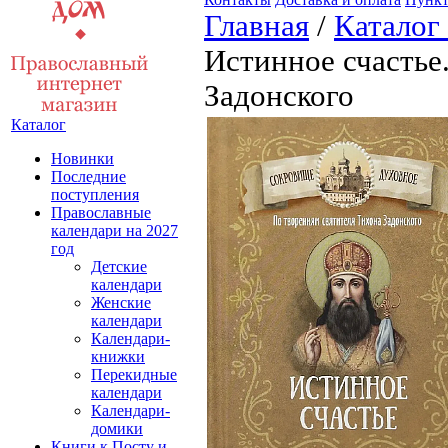
Главная
/
Каталог
Истинное счастье
Задонского
Каталог
Новинки
Последние
поступления
Православные
календари на 2027
год
Детские
календари
Женские
календари
Календари-
книжки
Перекидные
календари
Календари-
домики
Книги к Посту и