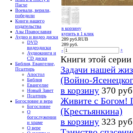
Пасхе
Воевали, верили,
победили
Книги нашего
издательства
в корзину
Азы Православия
купить в 1 клик
Аудио и видео диски
289
руб.
RUB
DVD
289
руб.
видеодиски
-
+
Аудиокниги и
Книги этой серии
CD диски
Библия, Евангелие,
Задачи нашей жиз
Псалтирь
Апостол
(Войно-Ясенецког
Библия
Евангелие
в корзину
370 руб
Новый Завет
Псалтирь
Живите с Богом! 
Богословие и вера
Богословие
(Крестьянкина)
О
богослужении
в корзину
323 руб
и храме
О вере
Таинство спасени