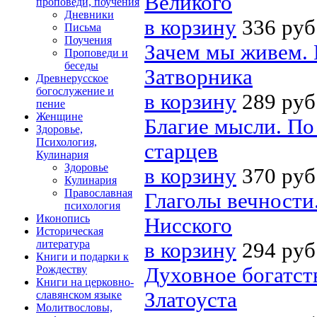
Великого
проповеди, поучения
Дневники
в корзину
336 руб
Письма
Поучения
Зачем мы живем. 
Проповеди и
беседы
Затворника
Древнерусское
богослужение и
в корзину
289 руб
пение
Женщине
Благие мысли. П
Здоровье,
Психология,
старцев
Кулинария
Здоровье
в корзину
370 руб
Кулинария
Православная
Глаголы вечности
психология
Иконопись
Нисского
Историческая
литература
в корзину
294 руб
Книги и подарки к
Рождеству
Духовное богатст
Книги на церковно-
Златоуста
славянском языке
Молитвословы,